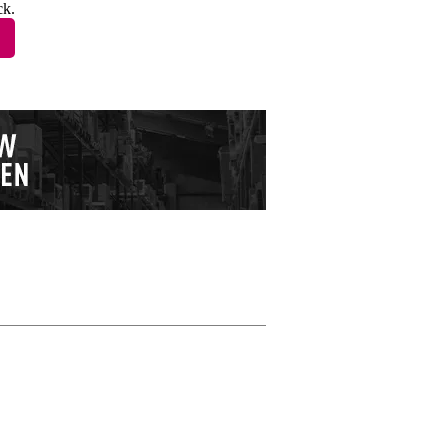
ck.
Schrijf zelf een r
Je naam
Elijah
13 oktober 2024