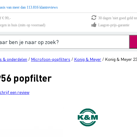
asis van meer dan 113.816 klantreviews
f € 99,-
30 dagen 'niet goed geld te
rgen in huis (mits op voorraad)
Laagste-prijs-garantie
s & onderdelen
Microfoon-popfilters
Konig & Meyer
Konig & Meyer 23
/
/
/
56 popfilter
chrijf een review