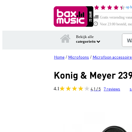
op b
Gratis verzending vana
Voor 23:00 besteld, mo
Bekijk alle
categorieën
Home
Microfoons
Microfoon accessoire
/
/
Konig & Meyer 239
4.1
4,1 / 5
7
reviews
s