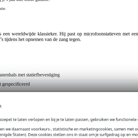
tie.
 een wereldwijde klassieker. Hij past op microfoonstatieven met e
T's tijdens het opnemen van de zang tegen.
nenhals met statiefbevestiging
t gespecificeerd
lon
c
0 gr
oepel te laten verlopen en bij je te laten passen, gebruiken we functionele 
5 x 22,0 x 3,5 cm
sen we daarnaast voorkeurs-, statistische en marketingcookies, samen met 
nigde Staten). Deze cookies stellen ons in staat om je surfgedrag op en mog