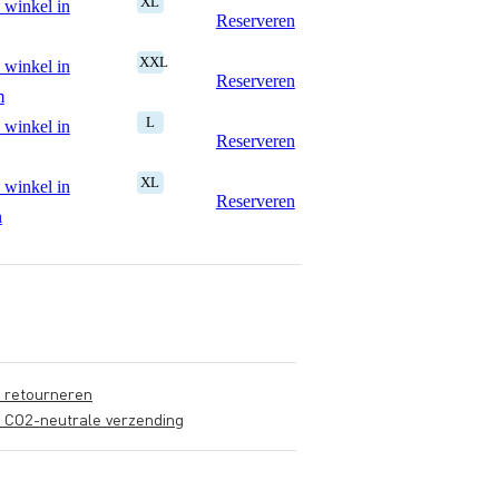
XL
 winkel in
Reserveren
XXL
 winkel in
Reserveren
m
L
 winkel in
Reserveren
XL
 winkel in
Reserveren
n
s retourneren
s CO2-neutrale verzending