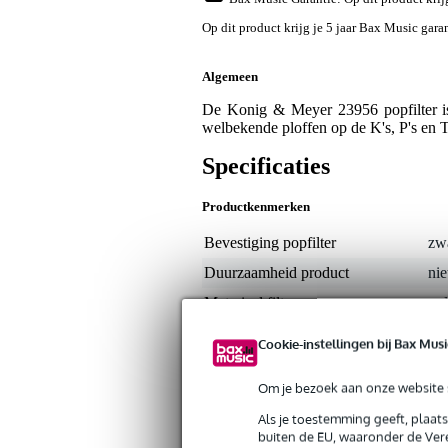
Op dit product krijg je 5 jaar Bax Music garan
Algemeen
De Konig & Meyer 23956 popfilter is
welbekende ploffen op de K's, P's en 
Specificaties
Productkenmerken
Bevestiging popfilter
zwa
Duurzaamheid product
nie
Materiaal filter
ny
Cookie-instellingen bij Bax Musi
Gewicht en afmetingen inclusief verpakking
Gewicht
30
(incl. verpakking)
Om je bezoek aan onze website s
Afmeting
30,
(incl. verpakking)
Als je toestemming geeft, plaat
buiten de EU, waaronder de Vere