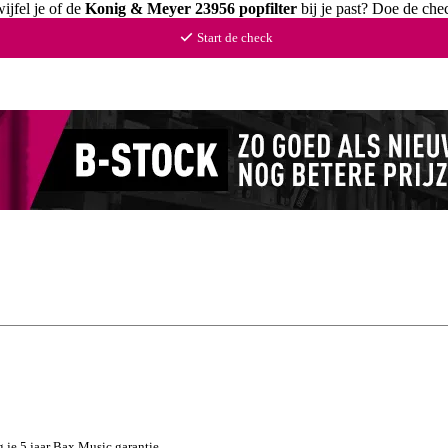
ijfel je of de
Konig & Meyer 23956 popfilter
bij je past? Doe de che
Start de check
g je 5 jaar Bax Music garantie.