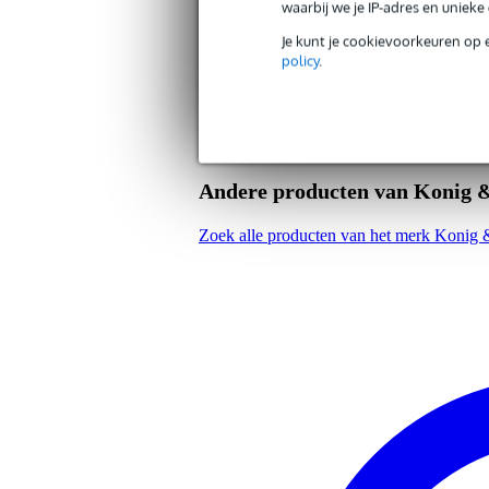
waarbij we je IP-adres en uniek
Productspecificaties
Je kunt je cookievoorkeuren op 
type: microfoonstatief ruisfilter
policy
.
materiaal: staal/nylon
past op alle statieven tot een d
gewicht: 0.22 kg
neklengte: 330 mm
filterscherm diameter: 130 mm
kleur: zwart
dubbel filterscherm met plastic
Andere producten van Konig 
Zoek alle producten van het merk Konig