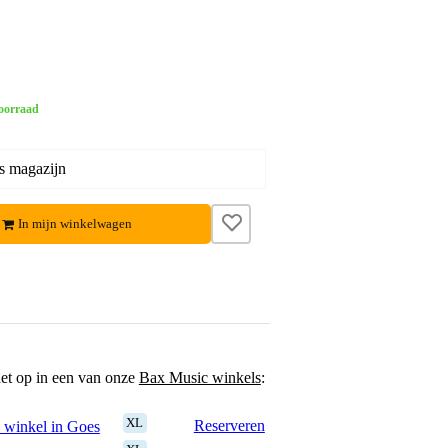
oorraad
s magazijn
In mijn winkelwagen
het op in een van onze
Bax Music winkels
:
XL
Reserveren
 winkel in Goes