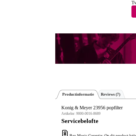
Tw
Productinformatie
Reviews
(7)
Konig & Meyer 23956 popfilter
Artikelnr:
9000-0016-8689
Servicebelofte
Bax Music Garantie
: Op dit product krij