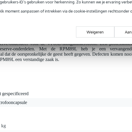
e gebruikers-ID’s gebruiken voor herkenning. Zo kunnen we je ervaring verb
elk moment aanpassen of intrekken via de cookie-instellingen rechtsonder 
jg je 3 jaar Bax Music Garantie.
ntie.
Weigeren
Aan
rve-onderdeel voor de VP89L-shotgunmicrofoon. Een professionel
e reserve-onderdelen. Met de RPM89L heb je een vervangend
val dat de oorspronkelijke de geest heeft gegeven. Defecten komen nooi
RPM89L een verstandige zaak is.
t gespecificeerd
crofooncapsule
 kg