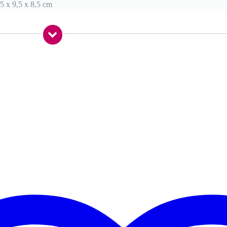
5 x 9,5 x 8,5 cm
hotgun-microfoon
aar
and
kHz
V)