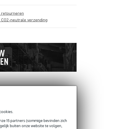
s retourneren
s CO2-neutrale verzending
ANDEREN KOCHTEN
OOK
cookies.
Schrijf zelf een review
onze 15 partners (sommige bevinden zich
elijk buiten onze website te volgen,