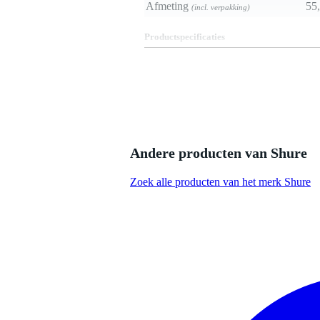
Afmeting
55,
(incl. verpakking)
Productspecificaties
microfooncapsule voor VP89L s
zeer geschikt als reserve-exempl
exclusief voorversterker
type microfoon: condensator
ontworpen voor opname op afst
frequentierespons: 60 Hz – 20 
gevoeligheid: -33.5 dB (21.1 m
afmetingen: 386 x 21 mm
Andere producten van Shure
Zoek alle producten van het merk Shure