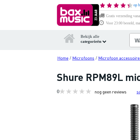
op b
Gratis verzending vana
Voor 23:00 besteld, ma
Bekijk alle
categorieën
Home
Microfoons
Microfoon accessoire
/
/
Shure RPM89L mic
0
nog geen reviews
s