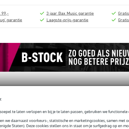
 99,-
3 jaar Bax Music garantie
Grati
ug' garantie
Laagste-prijs-garantie
Grati
c
loads (1)
oepel te laten verlopen en bij je te laten passen, gebruiken we functionele 
or VP89L
sen we daarnaast voorkeurs-, statistische en marketingcookies, samen met 
nigde Staten). Deze cookies stellen ons in staat om je surfgedrag op en mog