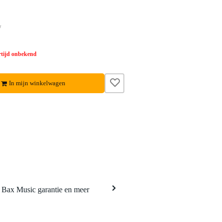
w
tijd onbekend
In mijn winkelwagen
a Bax Music garantie en meer