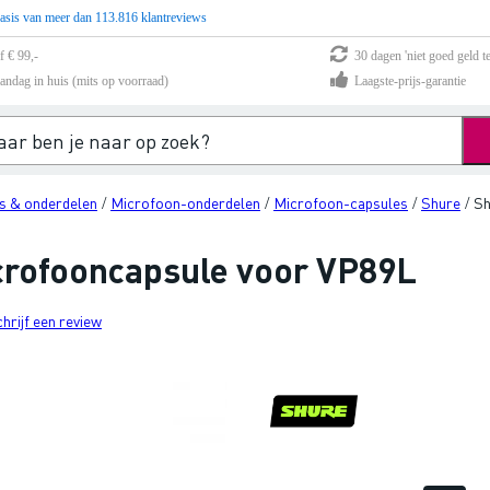
asis van meer dan 113.816 klantreviews
f € 99,-
30 dagen 'niet goed geld te
andag in huis (mits op voorraad)
Laagste-prijs-garantie
s & onderdelen
Microfoon-onderdelen
Microfoon-capsules
Shure
Sh
/
/
/
/
rofooncapsule voor VP89L
chrijf een review