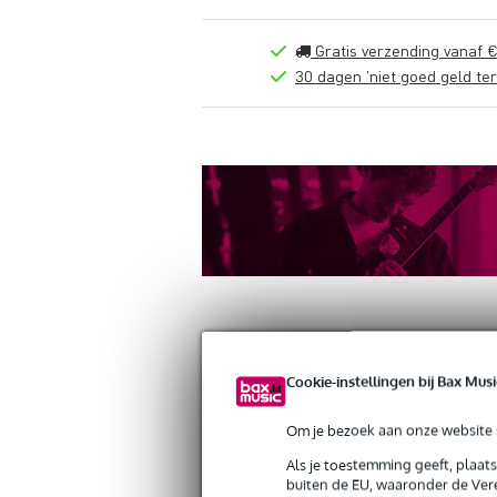
Gratis verzending vanaf €
30 dagen 'niet goed geld ter
Cookie-instellingen bij Bax Musi
Productinformatie
Reviews
(0)
Down
Om je bezoek aan onze website s
Shure RPM89L microfooncapsule vo
Artikelnr:
9000-0005-6452
Als je toestemming geeft, plaat
Servicebelofte
buiten de EU, waaronder de Vere