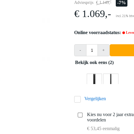
-7%
Adviesprijs
€ 1.149,-
€ 1.069,-
incl. 21% bt
Online voorraadstatus:
Lever
-
+
Bekijk ook eens (2)
Vergelijken
Kies nu voor 2 jaar extr
voordelen
€ 53,45 eenmalig