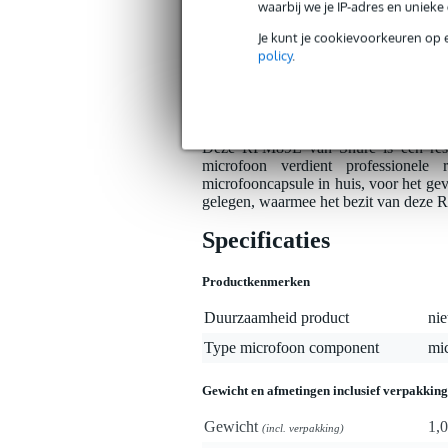
waarbij we je IP-adres en uniek
Je kunt je cookievoorkeuren op 
Bax Music Garantie
: Op dit product kri
policy
.
Op dit product krijg je 3 jaar Bax Music Gara
Algemeen
Deze RPM89L van Shure is een rese
microfoon verdient professionel
microfooncapsule in huis, voor het ge
gelegen, waarmee het bezit van deze 
Specificaties
Productkenmerken
Duurzaamheid product
nie
Type microfoon component
mi
Gewicht en afmetingen inclusief verpakking
Gewicht
1,0
(incl. verpakking)