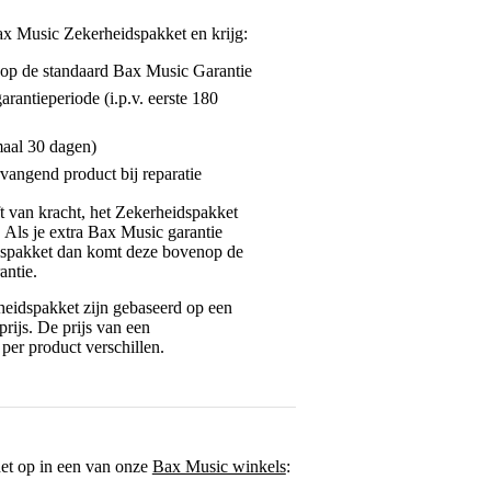
ax Music Zekerheidspakket en krijg:
enop de standaard Bax Music Garantie
garantieperiode (i.p.v. eerste 180
maal 30 dagen)
vangend product bij reparatie
jft van kracht, het Zekerheidspakket
. Als je extra Bax Music garantie
dspakket dan komt deze bovenop de
antie.
eidspakket zijn gebaseerd op een
rijs. De prijs van een
per product verschillen.
het op in een van onze
Bax Music winkels
: