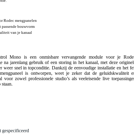
ntie.
oor Rodec mengpanelen
fect passende bouwvorm
aliteit van je kanaal
rol Mono is een onmisbare vervangende module voor je Rode
e na jarenlang gebruik of een storing in het kanaal, met deze originel
 weer snel in topconditie. Dankzij de eenvoudige installatie en het fei
mengpaneel is ontworpen, weet je zeker dat de geluidskwaliteit e
aal voor zowel professionele studio’s als veeleisende live toepassinge
 staan.
t gespecificeerd