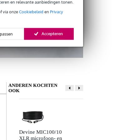
s CO2-neutrale verzending
eteren en relevante aanbiedingen tonen.
of via onze
Cookiebeleid
en
Privacy
Accepteren
passen
ANDEREN KOCHTEN
OOK
Schrijf zelf een review
Je naam
Er zijn nog geen reviews voor dit product.
Devine MIC100/10
Innox ETA GAF-
XLR microfoon- en
01-BK Gaffa Tape