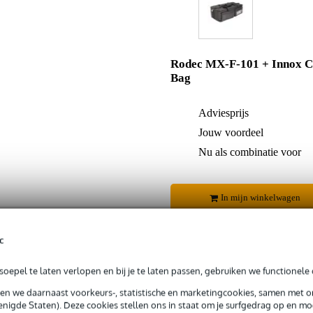
Rodec MX-F-101 + Innox C
Bag
Adviesprijs
Jouw voordeel
Nu als combinatie voor
In mijn winkelwagen
c
Productinformatie
oepel te laten verlopen en bij je te laten passen, gebruiken we functionele 
sen we daarnaast voorkeurs-, statistische en marketingcookies, samen met 
 99,-
3 jaar Bax Music garantie
Grati
nigde Staten). Deze cookies stellen ons in staat om je surfgedrag op en mog