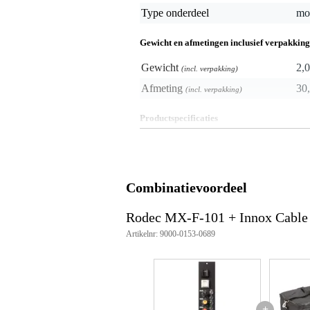
Type onderdeel
mo
Gewicht en afmetingen inclusief verpakking
Gewicht
2,0
(incl. verpakking)
Afmeting
30,
(incl. verpakking)
Productspecificaties
channels: mono
Combinatievoordeel
Rodec MX-F-101 + Innox Cable
Artikelnr: 9000-0153-0689
+