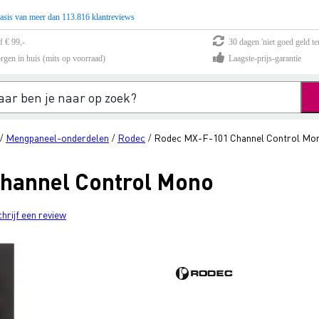
asis van meer dan 113.816 klantreviews
f € 99,-
30 dagen 'niet goed geld te
rgen in huis (mits op voorraad)
Laagste-prijs-garantie
Mengpaneel-onderdelen
Rodec
Rodec MX-F-101 Channel Control Mo
/
/
/
hannel Control Mono
chrijf een review