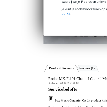
30 dagen 'niet goed geld ter
waarbij we je IP-adres en uniek
Je kunt je cookievoorkeuren op 
policy
.
Productinformatie
Reviews
(0)
Rodec MX-F-101 Channel Control M
Artikelnr:
9000-0153-0683
Servicebelofte
Bax Music Garantie
: Op dit product kri