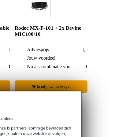
able
Rodec MX-F-101 + 2x Devine
MIC100/10
€ 334,-
Adviesprijs
€ 318,90
€ 4,-
Jouw voordeel
€ 2,90
€ 330,-
Nu als combinatie voor
€ 316,-
In mijn winkelwagen
cookies.
onze 15 partners (sommige bevinden zich
s retourneren
elijk buiten onze website te volgen,