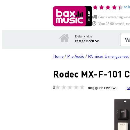
op b
Gratis verzending vana
Voor 23:00 besteld, mo
Bekijk alle
categorieën
Home
Pro Audio
PA mixer & mengpaneel
/
/
Rodec MX-F-101 C
0
nog geen reviews
s