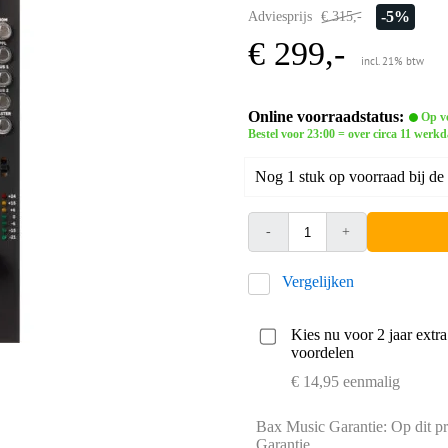
-5%
Adviesprijs
€ 315,-
€ 299,-
incl. 21% btw
Online voorraadstatus:
Op vo
Bestel voor 23:00 = over circa 11 werkd
Nog 1 stuk op voorraad bij de 
-
+
Vergelijken
Kies nu voor 2 jaar extr
voordelen
€ 14,95 eenmalig
Bax Music Garantie: Op dit pr
Garantie.