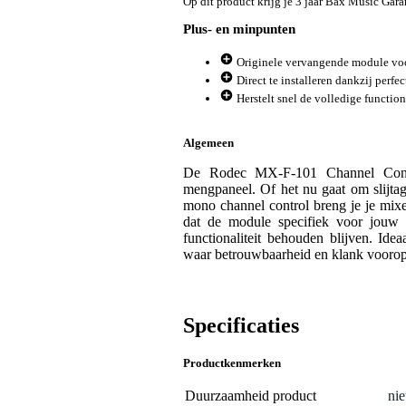
Op dit product krijg je 3 jaar Bax Music Gara
Plus- en minpunten
Originele vervangende module v
Direct te installeren dankzij per
Herstelt snel de volledige function
Algemeen
De Rodec MX-F-101 Channel Cont
mengpaneel. Of het nu gaat om slijtag
mono channel control breng je je mixer
dat de module specifiek voor jouw 
functionaliteit behouden blijven. Ide
waar betrouwbaarheid en klank voorop
Specificaties
Productkenmerken
Duurzaamheid product
nie