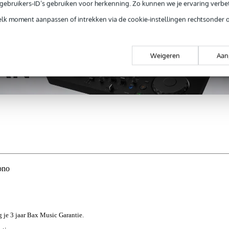
ug' garantie
Laagste-prijs-garantie
Grati
e gebruikers-ID’s gebruiken voor herkenning. Zo kunnen we je ervaring verb
elk moment aanpassen of intrekken via de cookie-instellingen rechtsonder 
Weigeren
Aan
ono
jg je 3 jaar Bax Music Garantie.