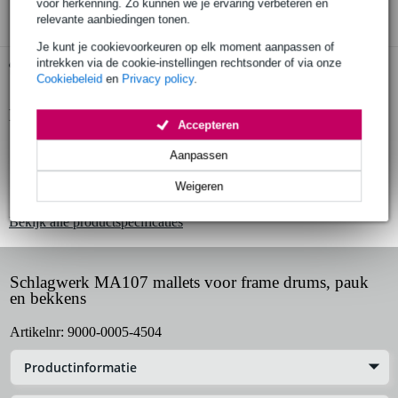
voor herkenning. Zo kunnen we je ervaring verbeteren en
relevante aanbiedingen tonen.
Je kunt je cookievoorkeuren op elk moment aanpassen of
intrekken via de cookie-instellingen rechtsonder of via onze
Gratis ophalen in de winkel
Cookiebeleid
en
Privacy policy
.
Productinformatie
Accepteren
Schlagwerk MA107 mallets voor frame drums, pauk en bekkens
Aanpassen
set van twee stokken
Weigeren
geschikt voor pauk, frame drums en bekkens
Bekijk alle productspecificaties
Schlagwerk MA107 mallets voor frame drums, pauk
en bekkens
Artikelnr:
9000-0005-4504
Productinformatie