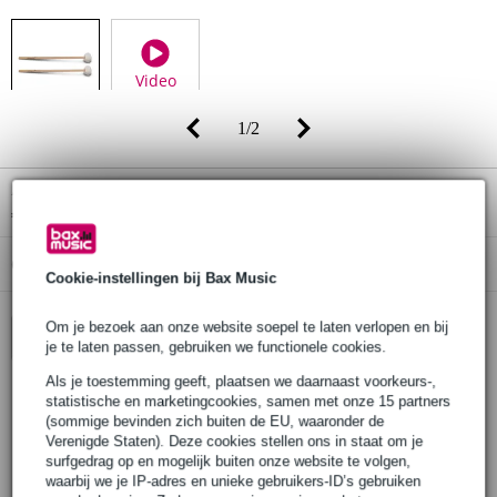
Video
1
/
2
Adviesprijs
€ 36,-
€ 32,-
(incl. 21% btw)
Online voorraadstatus:
Op voorraad bij de leverancier
Cookie-instellingen bij Bax Music
Om je bezoek aan onze website soepel te laten verlopen en bij
In winkelwagen
je te laten passen, gebruiken we functionele cookies.
Als je toestemming geeft, plaatsen we daarnaast voorkeurs-,
statistische en marketingcookies, samen met onze 15 partners
Bestel voor 23:00 = over circa 11 werkdagen in huis
(sommige bevinden zich buiten de EU, waaronder de
Verenigde Staten). Deze cookies stellen ons in staat om je
30 dagen 'niet goed geld terug' garantie
surfgedrag op en mogelijk buiten onze website te volgen,
waarbij we je IP-adres en unieke gebruikers-ID’s gebruiken
3 jaar Bax Music garantie