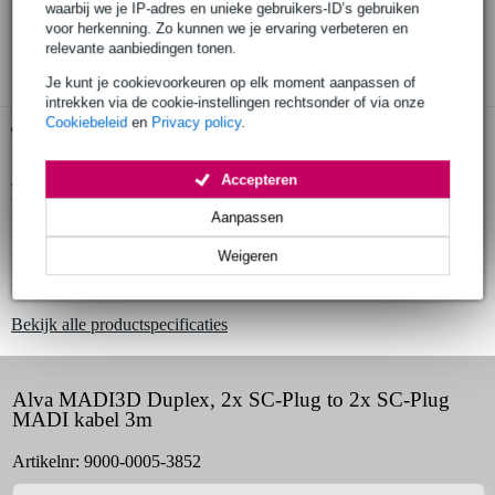
30 dagen 'niet goed geld terug' garantie
waarbij we je IP-adres en unieke gebruikers-ID’s gebruiken
voor herkenning. Zo kunnen we je ervaring verbeteren en
3 jaar Bax Music garantie
relevante aanbiedingen tonen.
Je kunt je cookievoorkeuren op elk moment aanpassen of
intrekken via de cookie-instellingen rechtsonder of via onze
Cookiebeleid
en
Privacy policy
.
Gratis ophalen in de winkel
Accepteren
Productinformatie
Aanpassen
dubbele MADI kabel (duplex)
Weigeren
optische glasvezel kabel, Multi-Mode
kleur: oranje
Bekijk alle productspecificaties
Alva MADI3D Duplex, 2x SC-Plug to 2x SC-Plug
MADI kabel 3m
Artikelnr:
9000-0005-3852