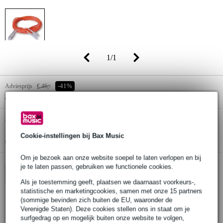
1
/
1
Adviesprijs
€ 46,-
-41%
€ 27,-
(incl. 21% btw)
Online voorraadstatus:
Op voorraad
Nog 1 stuk op voorraad in ons magazijn
Cookie-instellingen bij Bax Music
(en extra voorraad beschikbaar bij de leverancier)
Om je bezoek aan onze website soepel te laten verlopen en bij
je te laten passen, gebruiken we functionele cookies.
In winkelwagen
Als je toestemming geeft, plaatsen we daarnaast voorkeurs-,
statistische en marketingcookies, samen met onze 15 partners
(sommige bevinden zich buiten de EU, waaronder de
Verenigde Staten). Deze cookies stellen ons in staat om je
Bestel nu = maandag in huis
surfgedrag op en mogelijk buiten onze website te volgen,