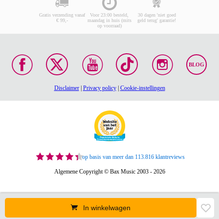
Gratis verzending vanaf
Voor 23:00 besteld,
30 dagen 'niet goed
€ 99,-
maandag in huis (mits
geld terug' garantie!
op voorraad)
BLOG
Disclaimer
|
Privacy policy
|
Cookie-instellingen
op basis van meer dan 113.816 klantreviews
Algemene Copyright © Bax Music 2003 - 2026
In winkelwagen