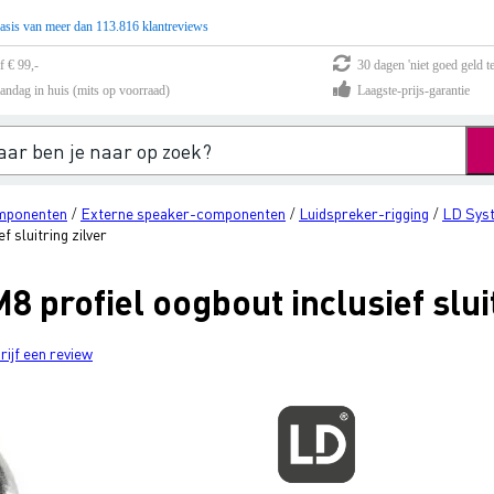
asis van meer dan 113.816 klantreviews
f € 99,-
30 dagen 'niet goed geld te
andag in huis (mits op voorraad)
Laagste-prijs-garantie
mponenten
Externe speaker-componenten
Luidspreker-rigging
LD Sys
/
/
/
 sluitring zilver
 profiel oogbout inclusief sluit
rijf een review