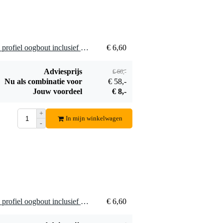
10 x LD Systems 5430 M8 profiel oogbout inclusief sluitring zilver
€ 6,60
Adviesprijs
€ 66,-
Nu als combinatie voor
€ 58,-
Jouw voordeel
€ 8,-
+
In mijn winkelwagen
-
25 x LD Systems 5430 M8 profiel oogbout inclusief sluitring zilver
€ 6,60