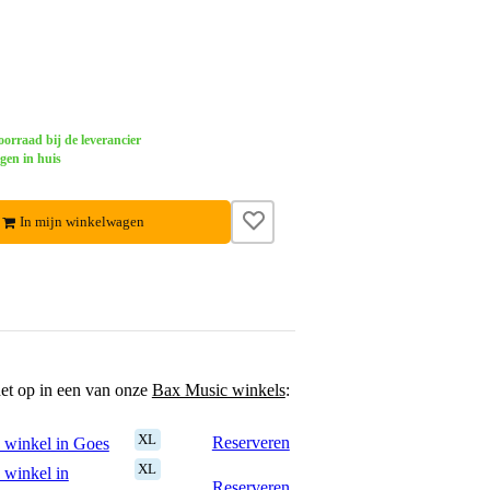
orraad bij de leverancier
gen in huis
In mijn winkelwagen
het op in een van onze
Bax Music winkels
:
XL
Reserveren
 winkel in Goes
XL
 winkel in
Reserveren