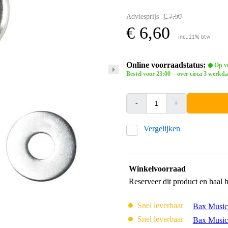
Adviesprijs
€ 7,50
€ 6,60
incl. 21% btw
Online voorraadstatus:
Op vo
Bestel voor 23:00 = over circa 3 werkda
-
+
Vergelijken
Winkelvoorraad
Reserveer dit product en haal 
Snel leverbaar
Bax Music
Snel leverbaar
Bax Music