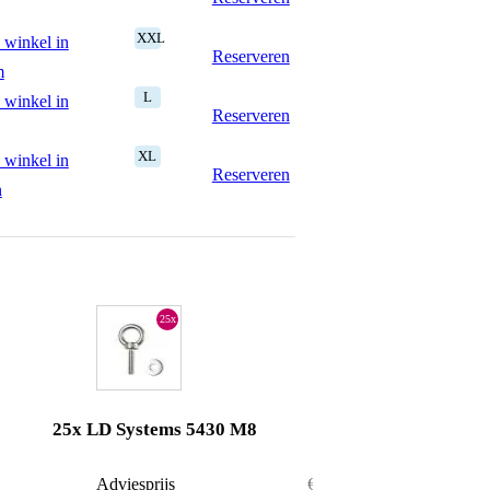
XXL
 winkel in
Reserveren
m
L
 winkel in
Reserveren
XL
 winkel in
Reserveren
n
25x
25x LD Systems 5430 M8
€ 66,-
Adviesprijs
€ 165,-