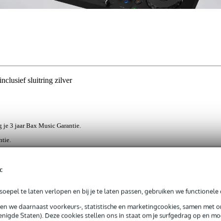
lusief sluitring zilver
jg je 3 jaar Bax Music Garantie.
ntie.
c
ut met M8 profiel. Met de oogbout kun je speakers gemakkelijke
ysteem. Zo hang je ze gemakkelijk aan je rig systeem. De bout is zilve
oepel te laten verlopen en bij je te laten passen, gebruiken we functionele 
sen we daarnaast voorkeurs-, statistische en marketingcookies, samen met 
nigde Staten). Deze cookies stellen ons in staat om je surfgedrag op en mog