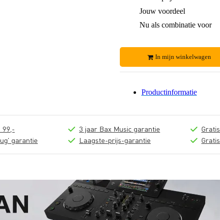
Jouw voordeel
Nu als combinatie voor
In mijn winkelwagen
Productinformatie
 99,-
3 jaar Bax Music garantie
Grati
ug' garantie
Laagste-prijs-garantie
Grati