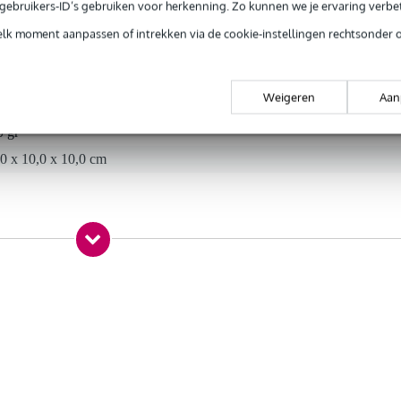
e gebruikers-ID’s gebruiken voor herkenning. Zo kunnen we je ervaring verb
elk moment aanpassen of intrekken via de cookie-instellingen rechtsonder 
t gespecificeerd
Weigeren
Aan
0 gr
0 x 10,0 x 10,0 cm
kers op te hangen