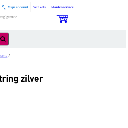
Mijn account
Winkels
Klantenservice
rug' garantie
tems
/
ring zilver