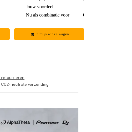
€ 8,-
Jouw voordeel
€ 20,-
€ 58,-
Nu als combinatie voor
€ 145,-
In mijn winkelwagen
s retourneren
s CO2-neutrale verzending