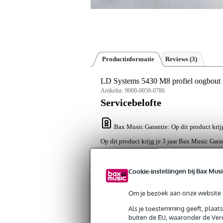
Productinformatie
Reviews
(3)
LD Systems 5430 M8 profiel oogbout inc
Artikelnr:
9000-0059-0786
Servicebelofte
Bax Music Garantie
: Op dit product kri
Op dit product krijg je 3 jaar Bax Music Gara
Algemeen
Cookie-instellingen bij Bax Musi
De LD Systems 5430 M8 is een oogbo
ophangen door middel van een safety s
Om je bezoek aan onze website s
en wordt geleverd inclusief sluitring.
Als je toestemming geeft, plaat
Specificaties
buiten de EU, waaronder de Vere