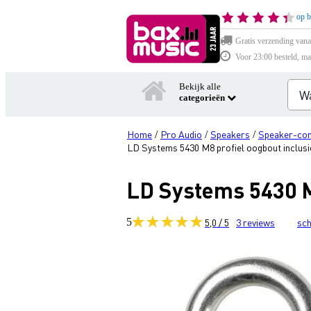
op b
Gratis verzending vana
Voor 23:00 besteld, ma
Bekijk alle
categorieën
Home
Pro Audio
Speakers
Speaker-co
/
/
/
LD Systems 5430 M8 profiel oogbout inclusief
LD Systems 5430 M8
5
5,0 / 5
3
reviews
sch