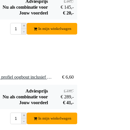
Adviesprijs
€ 165,-
Nu als combinatie voor
€ 145,-
Jouw voordeel
€ 20,-
+
In mijn winkelwagen
-
50 x LD Systems 5430 M8 profiel oogbout inclusief sluitring zilver
€ 6,60
Adviesprijs
€ 330,-
Nu als combinatie voor
€ 289,-
Jouw voordeel
€ 41,-
+
In mijn winkelwagen
-