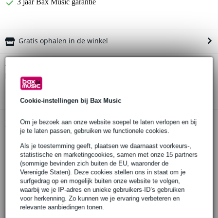
3 jaar Bax Music garantie
Gratis ophalen in de winkel
Mooer Groove Loop X2 - Stereo Looper /
Twijfel je of de
Drum Machine
bij je past? Doe de check.
Start de check
Cookie-instellingen bij Bax Music
Om je bezoek aan onze website soepel te laten verlopen en bij
Productinformatie
je te laten passen, gebruiken we functionele cookies.
type effect: stereo looper & drum machine
Als je toestemming geeft, plaatsen we daarnaast voorkeurs-,
regelingen:
statistische en marketingcookies, samen met onze 15 partners
loop: volumeniveau voor audio playback (maximaal +6dB)
(sommige bevinden zich buiten de EU, waaronder de
Verenigde Staten). Deze cookies stellen ons in staat om je
speed: snelheid van de drummachine en audiotrack (40-260 bpm)
surfgedrag op en mogelijk buiten onze website te volgen,
drum: volume van de drummachine
waarbij we je IP-adres en unieke gebruikers-ID’s gebruiken
voor herkenning. Zo kunnen we je ervaring verbeteren en
voetschakelaar: Rec/Play/Dub
relevante aanbiedingen tonen.
Bekijk alle productspecificaties