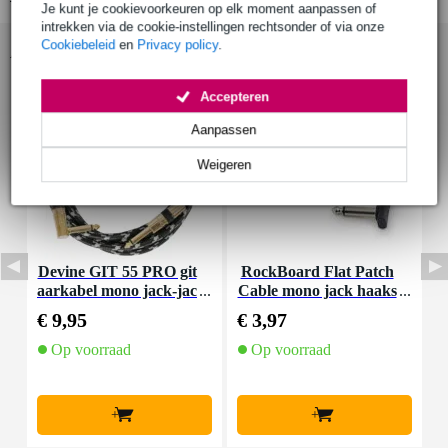
Je kunt je cookievoorkeuren op elk moment aanpassen of
intrekken via de cookie-instellingen rechtsonder of via onze
Cookiebeleid
en
Privacy policy
.
Accessoires (65)
Accepteren
Aanpassen
Weigeren
Devine GIT 55 PRO git
RockBoard Flat Patch
aarkabel mono jack-jac
Cable mono jack haaks
9
k haaks 5.5 meter
10 cm
€ 9,95
€ 3,97
€
Op voorraad
Op voorraad
+
+