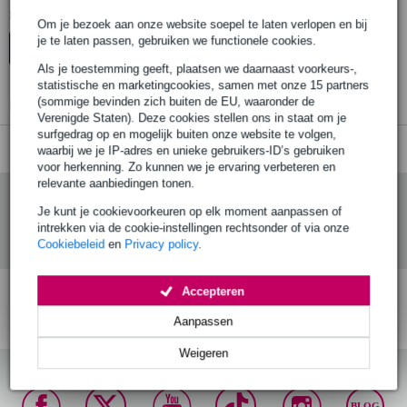
Er zijn geen producten gevonden.
Om je bezoek aan onze website soepel te laten verlopen en bij
je te laten passen, gebruiken we functionele cookies.
Top-10
Als je toestemming geeft, plaatsen we daarnaast voorkeurs-,
statistische en marketingcookies, samen met onze 15 partners
(sommige bevinden zich buiten de EU, waaronder de
Er zijn geen producten gevonden.
Verenigde Staten). Deze cookies stellen ons in staat om je
surfgedrag op en mogelijk buiten onze website te volgen,
waarbij we je IP-adres en unieke gebruikers-ID’s gebruiken
voor herkenning. Zo kunnen we je ervaring verbeteren en
relevante aanbiedingen tonen.
Je kunt je cookievoorkeuren op elk moment aanpassen of
intrekken via de cookie-instellingen rechtsonder of via onze
Cookiebeleid
en
Privacy policy
.
Accepteren
Gratis verzending vanaf
Voor 23:00 besteld,
30 dagen 'niet goed
Aanpassen
€ 99,-
maandag in huis (mits
geld terug' garantie!
op voorraad)
Weigeren
BLOG