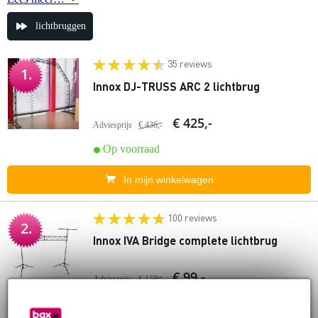
lichtbruggen
35 reviews
1.
Innox DJ-TRUSS ARC 2 lichtbrug
€ 425,-
Adviesprijs
€ 436,-
Op voorraad
In mijn winkelwagen
100 reviews
2.
Innox IVA Bridge complete lichtbrug
€ 99,-
Adviesprijs
€ 158,-
Op voorraad