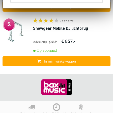
In mijn winkelwagen
8 reviews
5.
Showgear Mobile DJ lichtbrug
€ 857,-
Adviesprijs
€ 985,-
Op voorraad
In mijn winkelwagen