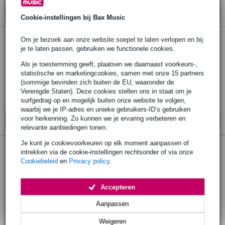
In mijn winkelwagen
Cookie-instellingen bij Bax Music
36 reviews
Om je bezoek aan onze website soepel te laten verlopen en bij
3.
je te laten passen, gebruiken we functionele cookies.
Innox complete lichtbrug
Als je toestemming geeft, plaatsen we daarnaast voorkeurs-,
statistische en marketingcookies, samen met onze 15 partners
€ 387,-
Adviesprijs
€ 397,-
(sommige bevinden zich buiten de EU, waaronder de
Verenigde Staten). Deze cookies stellen ons in staat om je
Op voorraad
surfgedrag op en mogelijk buiten onze website te volgen,
waarbij we je IP-adres en unieke gebruikers-ID’s gebruiken
voor herkenning. Zo kunnen we je ervaring verbeteren en
In mijn winkelwagen
relevante aanbiedingen tonen.
Je kunt je cookievoorkeuren op elk moment aanpassen of
4 reviews
4.
intrekken via de cookie-instellingen rechtsonder of via onze
Cookiebeleid
en
Privacy policy
.
Innox DJ-TRUSS ACC-2 accessoirepakket
voor Innox DJ-TRUSS systeem
Accepteren
€ 109,-
Aanpassen
Op voorraad
Weigeren