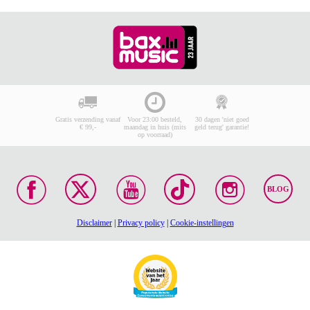
Gratis verzending vanaf
Voor 23:00 besteld,
30 dagen 'niet goed
€ 99,-
maandag in huis (mits
geld terug' garantie!
op voorraad)
BLOG
Disclaimer
|
Privacy policy
|
Cookie-instellingen