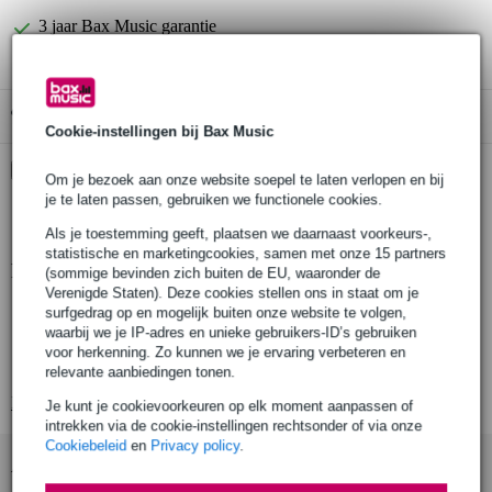
3 jaar Bax Music garantie
Gratis ophalen in de winkel
Cookie-instellingen bij Bax Music
Kies nu voor 2 jaar extra Bax Music garantie en meer
Om je bezoek aan onze website soepel te laten verlopen en bij
voordelen
je te laten passen, gebruiken we functionele cookies.
€ 8,45 eenmalig
Als je toestemming geeft, plaatsen we daarnaast voorkeurs-,
statistische en marketingcookies, samen met onze 15 partners
Productinformatie
(sommige bevinden zich buiten de EU, waaronder de
Verenigde Staten). Deze cookies stellen ons in staat om je
LED moving head
surfgedrag op en mogelijk buiten onze website te volgen,
waarbij we je IP-adres en unieke gebruikers-ID’s gebruiken
DMX-connectoren: 3-pin XLR
voor herkenning. Zo kunnen we je ervaring verbeteren en
pan en tilt: 540/270 graden
relevante aanbiedingen tonen.
Bekijk alle productspecificaties
Je kunt je cookievoorkeuren op elk moment aanpassen of
intrekken via de cookie-instellingen rechtsonder of via onze
Cookiebeleid
en
Privacy policy
.
Accessoires (13)