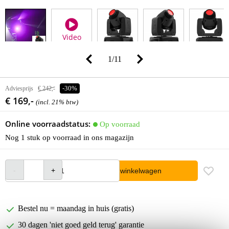
Video
1
/
11
Adviesprijs
€ 242,-
-30%
€ 169,-
(incl. 21% btw)
Online voorraadstatus:
Op voorraad
Nog 1 stuk op voorraad in ons magazijn
In winkelwagen
Bestel nu = maandag in huis (gratis)
30 dagen 'niet goed geld terug' garantie