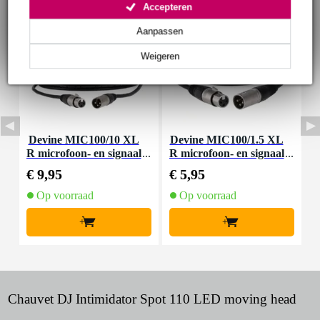
Accepteren
Aanpassen
Weigeren
Devine MIC100/10 XL
Devine MIC100/1.5 XL
D
R microfoon- en signaal
R microfoon- en signaal
m
kabel 10 meter
kabel 1.5 meter
€ 9,95
€ 5,95
€
Op voorraad
Op voorraad
+
+
Chauvet DJ Intimidator Spot 110 LED moving head