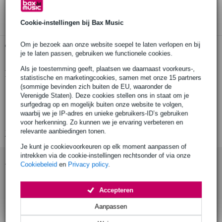
3 jaar Bax Music garantie
Cookie-instellingen bij Bax Music
Om je bezoek aan onze website soepel te laten verlopen en bij
Gratis ophalen in de winkel
je te laten passen, gebruiken we functionele cookies.
Als je toestemming geeft, plaatsen we daarnaast voorkeurs-,
Productinformatie
statistische en marketingcookies, samen met onze 15 partners
(sommige bevinden zich buiten de EU, waaronder de
EUROLITE LED IP LP-7 Logo Projector
Verenigde Staten). Deze cookies stellen ons in staat om je
aantal LED’s: 1
surfgedrag op en mogelijk buiten onze website te volgen,
waarbij we je IP-adres en unieke gebruikers-ID’s gebruiken
LED type: SMD 7070, 7 W
voor herkenning. Zo kunnen we je ervaring verbeteren en
relevante aanbiedingen tonen.
Bekijk alle productspecificaties
Je kunt je cookievoorkeuren op elk moment aanpassen of
intrekken via de cookie-instellingen rechtsonder of via onze
Accessoires (6)
Cookiebeleid
en
Privacy policy
.
Accepteren
Aanpassen