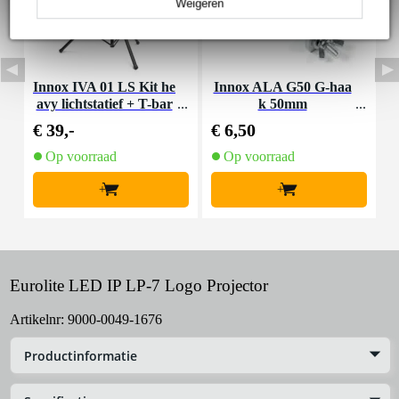
Weigeren
Innox IVA 01 LS Kit he
Innox ALA G50 G-haa
avy lichtstatief + T-bar
k 50mm
€ 39,-
€ 6,50
€
Op voorraad
Op voorraad
+
+
Eurolite LED IP LP-7 Logo Projector
Artikelnr:
9000-0049-1676
Productinformatie