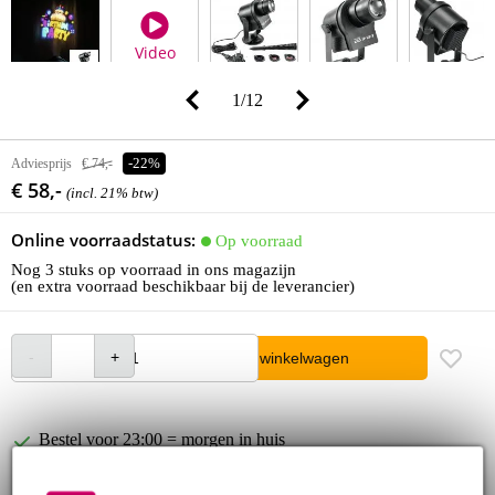
Video
1
/
12
Adviesprijs
€ 74,-
-22%
€ 58,-
(incl. 21% btw)
Online voorraadstatus:
Op voorraad
Nog 3 stuks op voorraad in ons magazijn
(en extra voorraad beschikbaar bij de leverancier)
In winkelwagen
Bestel voor 23:00 = morgen in huis
30 dagen 'niet goed geld terug' garantie