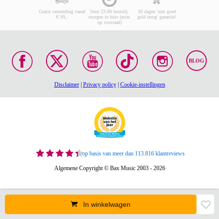
Gratis verzending vanaf
Voor 23:00 besteld,
30 dagen 'niet goed
€ 99,-
morgen in huis (mits
geld terug' garantie!
op voorraad)
BLOG
Disclaimer
|
Privacy policy
|
Cookie-instellingen
op basis van meer dan 113.816 klantreviews
Algemene Copyright © Bax Music 2003 - 2026
In winkelwagen