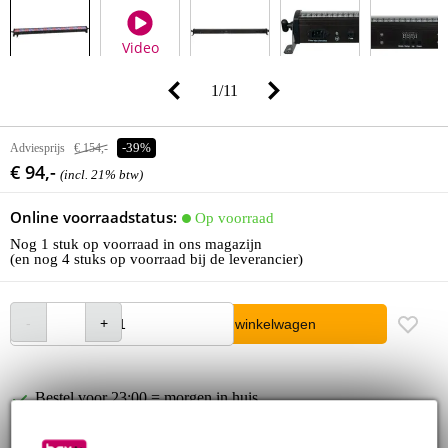
Video
1
/
11
Adviesprijs
€ 154,-
-39%
€ 94,-
(incl. 21% btw)
Online voorraadstatus:
Op voorraad
Nog 1 stuk op voorraad in ons magazijn
(en nog 4 stuks op voorraad bij de leverancier)
In winkelwagen
Bestel voor 23:00 = morgen in huis
30 dagen 'niet goed geld terug' garantie