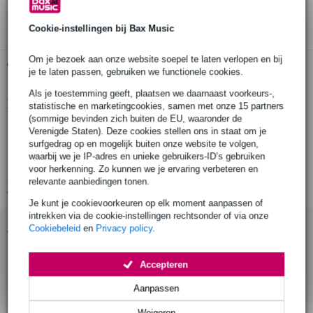
3 jaar Bax Music garantie
Cookie-instellingen bij Bax Music
Om je bezoek aan onze website soepel te laten verlopen en bij
Gratis ophalen in de winkel
je te laten passen, gebruiken we functionele cookies.
Als je toestemming geeft, plaatsen we daarnaast voorkeurs-,
Productinformatie
statistische en marketingcookies, samen met onze 15 partners
(sommige bevinden zich buiten de EU, waaronder de
krachtige LED bar
Verenigde Staten). Deze cookies stellen ons in staat om je
surfgedrag op en mogelijk buiten onze website te volgen,
240 x 10mm LEDs (96 rood, 72 groen, 72 blauw)
waarbij we je IP-adres en unieke gebruikers-ID’s gebruiken
lumens : 800
voor herkenning. Zo kunnen we je ervaring verbeteren en
relevante aanbiedingen tonen.
Bekijk alle productspecificaties
Je kunt je cookievoorkeuren op elk moment aanpassen of
intrekken via de cookie-instellingen rechtsonder of via onze
Accessoires (2)
Cookiebeleid
en
Privacy policy
.
Accepteren
Aanpassen
Weigeren