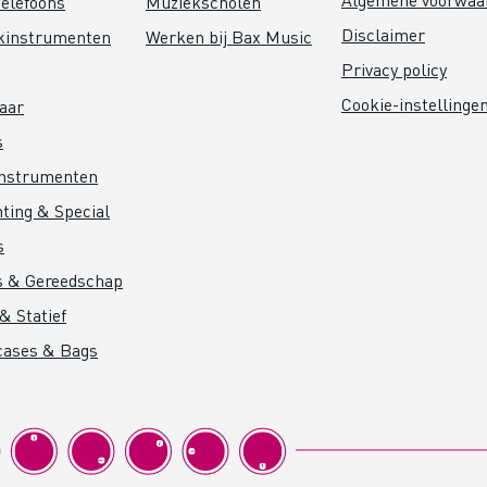
elefoons
Muziekscholen
Disclaimer
kinstrumenten
Werken bij Bax Music
Privacy policy
Cookie-instellinge
aar
s
instrumenten
hting & Special
s
s & Gereedschap
& Statief
cases & Bags