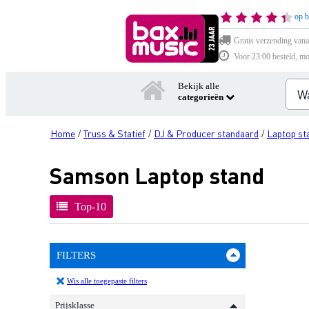
op b
Gratis verzending vana
Voor 23:00 besteld, mo
Bekijk alle
categorieën
Home
Truss & Statief
DJ & Producer standaard
Laptop st
/
/
/
Samson Laptop stand
Top-10
FILTERS
Wis alle toegepaste filters
Prijsklasse