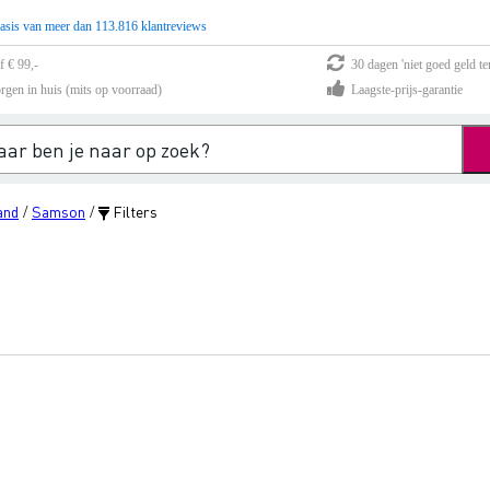
asis van meer dan 113.816 klantreviews
f € 99,-
30 dagen 'niet goed geld te
rgen in huis (mits op voorraad)
Laagste-prijs-garantie
and
Samson
Filters
/
/