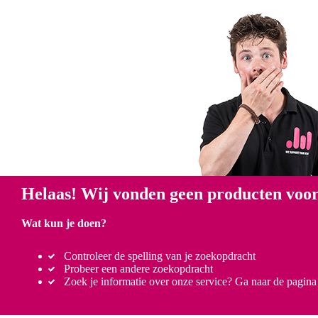
Helaas! Wij vonden geen producten voor
Wat kun je doen?
Controleer de spelling van je zoekopdracht
Probeer een andere zoekopdracht
Zoek je informatie over onze service? Ga naar de pagin