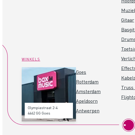
Hoofdt
Muzie
Gitaar
Basgit
Drum
Toets
Verlic
WINKELS
Effect
Goes
Kabel
Rotterdam
Truss 
Amsterdam
Flight
Apeldoorn
Olympiastraat 2-4
Antwerpen
4462 GG Goes