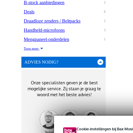
B-stock aanbiedingen
2
Deals
6
Draadloze zenders / Beltpacks
2
Handheld-microfoons
3
Mengpaneel-onderdelen
1
Toon meer
ADVIES NODIG?
Onze specialisten geven je de best
mogelijke service. Zij staan je graag te
woord met het beste advies!
Cookie-instellingen bij Bax Musi
Stefan
Bart
Vincent