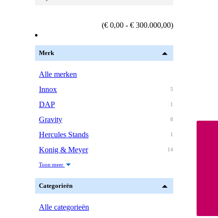
(€ 0,00 - € 300.000,00)
Merk
Alle merken
Innox
5
DAP
1
Gravity
8
Hercules Stands
1
Konig & Meyer
14
Toon meer
Categorieën
Alle categorieën