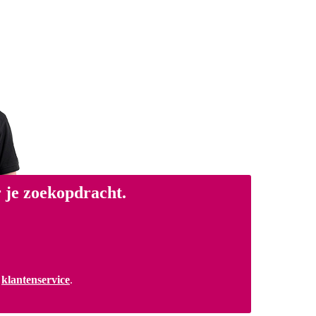
 je zoekopdracht.
a
klantenservice
.