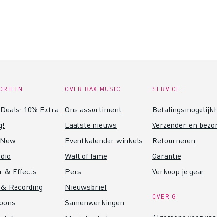
ORIEËN
OVER BAX MUSIC
SERVICE
Deals: 10% Extra
Ons assortiment
Betalingsmogelijk
g!
Laatste nieuws
Verzenden en bezo
 New
Eventkalender winkels
Retourneren
dio
Wall of fame
Garantie
r & Effects
Pers
Verkoop je gear
 & Recording
Nieuwsbrief
OVERIG
foons
Samenwerkingen
Algemene voorwaa