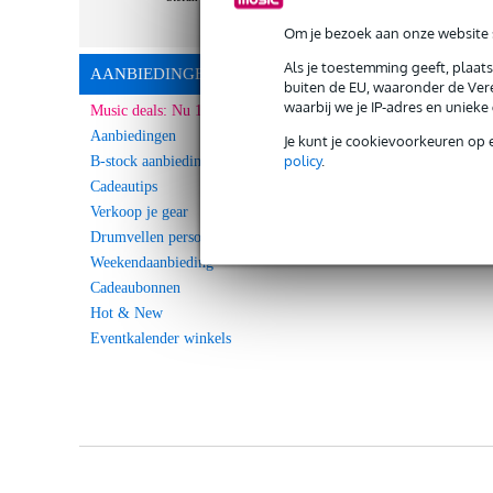
Om je bezoek aan onze website s
Als je toestemming geeft, plaat
AANBIEDINGEN
buiten de EU, waaronder de Vere
waarbij we je IP-adres en uniek
Music deals: Nu 10% Extra korting!
Aanbiedingen
Je kunt je cookievoorkeuren op 
policy
.
B-stock aanbiedingen
Cadeautips
Verkoop je gear
Drumvellen personaliseren
Weekendaanbieding
Cadeaubonnen
Hot & New
Eventkalender winkels