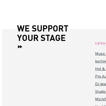
WE SUPPORT
YOUR STAGE
CATEG
Music 
kortin
Hot &
Pro Au
DJ gea
Studio
Micro