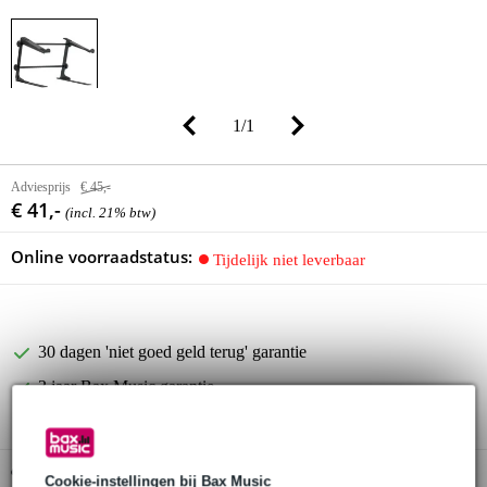
1
/
1
Adviesprijs
€ 45,-
€ 41,-
(incl. 21% btw)
Online voorraadstatus:
Tijdelijk niet leverbaar
30 dagen 'niet goed geld terug' garantie
3 jaar Bax Music garantie
Gratis ophalen in de winkel
Cookie-instellingen bij Bax Music