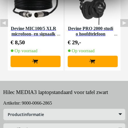
Devine MIC100/5 XLR
Devine PRO 2000 studi
I
microfoon- en signaalk
o hoofdtelefoon
a
abel 5 meter
€ 8,50
€ 29,-
€
Op voorraad
Op voorraad
+
+
Hilec MEDIA3 laptopstandaard voor tafel zwart
Artikelnr:
9000-0066-2865
Productinformatie