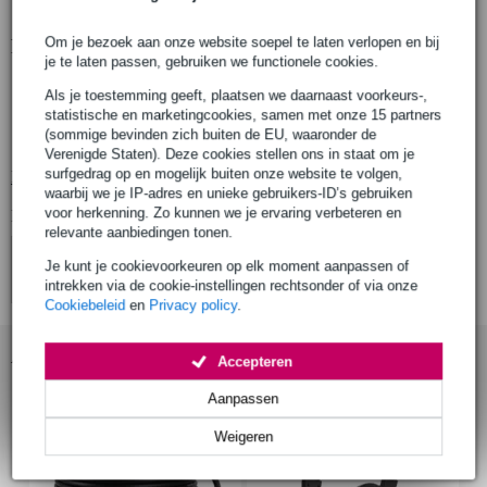
Om je bezoek aan onze website soepel te laten verlopen en bij
Productinformatie
je te laten passen, gebruiken we functionele cookies.
Hilec MEDIA3
Als je toestemming geeft, plaatsen we daarnaast voorkeurs-,
laptop tabeltop stand
statistische en marketingcookies, samen met onze 15 partners
(sommige bevinden zich buiten de EU, waaronder de
gewicht: 2.34 kg
Verenigde Staten). Deze cookies stellen ons in staat om je
surfgedrag op en mogelijk buiten onze website te volgen,
Bekijk alle productspecificaties
waarbij we je IP-adres en unieke gebruikers-ID’s gebruiken
voor herkenning. Zo kunnen we je ervaring verbeteren en
Bekijk ook eens (4)
relevante aanbiedingen tonen.
Je kunt je cookievoorkeuren op elk moment aanpassen of
intrekken via de cookie-instellingen rechtsonder of via onze
Cookiebeleid
en
Privacy policy
.
Accessoires (12)
Accepteren
Aanpassen
Weigeren