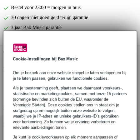
Bestel voor 23:00 = morgen in huis
30 dagen 'niet goed geld terug' garantie
3 jaar Bax Music garantie
Gratis ophalen in de winkel
Cookie-instellingen bij Bax Music
Productinformatie
Om je bezoek aan onze website soepel te laten verlopen en bij
je te laten passen, gebruiken we functionele cookies.
verlengkabel krachtstroom
Als je toestemming geeft, plaatsen we daarnaast voorkeurs-,
lengte: 10 m
statistische en marketingcookies, samen met onze 15 partners
robuuste bouwkwaliteit
(sommige bevinden zich buiten de EU, waaronder de
Verenigde Staten). Deze cookies stellen ons in staat om je
Bekijk alle productspecificaties
surfgedrag op en mogelijk buiten onze website te volgen,
waarbij we je IP-adres en unieke gebruikers-ID’s gebruiken
voor herkenning. Zo kunnen we je ervaring verbeteren en
Bekijk ook eens (3)
relevante aanbiedingen tonen.
Je kunt je cookievoorkeuren op elk moment aanpassen of