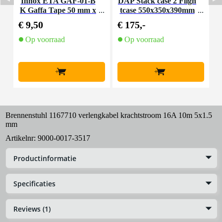
Innox ETA GAF-01-B
DAP Stack case 2 Fligh
K Gaffa Tape 50 mm x
tcase 550x350x390mm
2
50 m zwart
€ 9,50
€ 175,-
€
Op voorraad
Op voorraad
+
+
Brennenstuhl 1167710 verlengkabel krachtstroom 16A 10m 5x1.5
mm
Artikelnr:
9000-0017-3517
Productinformatie
Specificaties
Reviews (1)