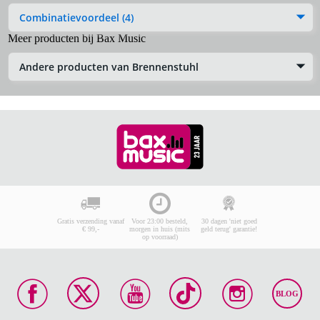
Combinatievoordeel (4)
Meer producten bij Bax Music
Andere producten van Brennenstuhl
Gratis verzending vanaf
Voor 23:00 besteld,
30 dagen 'niet goed
€ 99,-
morgen in huis (mits
geld terug' garantie!
op voorraad)
BLOG