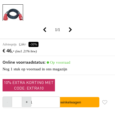
1
/
1
Adviesprijs
€ 66,-
-30%
€ 46,-
(incl. 21% btw)
Online voorraadstatus:
Op voorraad
Nog 1 stuk op voorraad in ons magazijn
10% EXTRA KORTING MET
CODE: EXTRA10
In winkelwagen