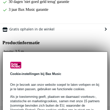
30 dagen 'niet goed geld terug' garantie
3 jaar Bax Music garantie
Gratis ophalen in de winkel
Productinformatie
lengte: 3.5 m
aansluitingen:
speciale Sennheiser HD 25 aansluiting
3.5 mm jack, 6.3 mm jack adapter (beide vergulden)
Cookie-instellingen bij Bax Music
geschikt voor:
Sennheiser Sennheiser HD25
Om je bezoek aan onze website soepel te laten verlopen en bij
Sennheiser HD25-13
je te laten passen, gebruiken we functionele cookies.
Sennheiser HD25 II
Als je toestemming geeft, plaatsen we daarnaast voorkeurs-,
Bekijk alle productspecificaties
statistische en marketingcookies, samen met onze 15 partners
(sommige bevinden zich buiten de EU, waaronder de
Verenigde Staten). Deze cookies stellen ons in staat om je