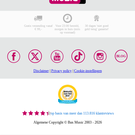
Gratis verzending vanaf
Voor 23:00 besteld,
30 dagen 'niet goed
€ 99,-
morgen in huis (mits
geld terug' garantie!
op voorraad)
BLOG
Disclaimer
|
Privacy policy
|
Cookie-instellingen
op basis van meer dan 113.816 klantreviews
Algemene Copyright © Bax Music 2003 - 2026