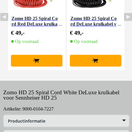
Zomo HD 25 Spiral Co
Zomo HD 25 Spiral Co
Z
rd Red DeLuxe krulka
rd DeLuxe krulkabel v
e
bel voor Sennheiser HD
oor Sennheiser HD 25
k
€ 49,-
€ 49,-
€
25
Op voorraad
Op voorraad
+
+
Zomo HD 25 Spiral Cord White DeLuxe krulkabel
voor Sennheiser HD 25
Artikelnr:
9000-0104-7227
Productinformatie