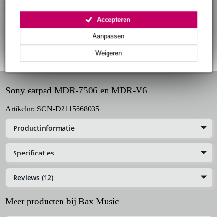
Bekijk alle productspecificaties
Accepteren
Bekijk ook eens (4)
Aanpassen
Weigeren
Sony earpad MDR-7506 en MDR-V6
Artikelnr:
SON-D2115668035
Productinformatie
Specificaties
Reviews (12)
Meer producten bij Bax Music