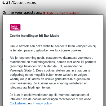
€ 21,15
(incl. 21% btw)
Online voorraadstatus:
Tijdelijk niet leverbaar
30 dagen 'niet goed geld terug' garantie
Cookie-instellingen bij Bax Music
3 jaar Bax Music garantie
Om je bezoek aan onze website soepel te laten verlopen en bij
je te laten passen, gebruiken we functionele cookies.
Als je toestemming geeft, plaatsen we daarnaast voorkeurs-,
Gratis ophalen in de winkel
statistische en marketingcookies, samen met onze 15 partners
(sommige bevinden zich buiten de EU, waaronder de
Verenigde Staten). Deze cookies stellen ons in staat om je
Productinformatie
surfgedrag op en mogelijk buiten onze website te volgen,
waarbij we je IP-adres en unieke gebruikers-ID’s gebruiken
reserve oorschelp voor Sony MDR-7506 en MDR-V6
voor herkenning. Zo kunnen we je ervaring verbeteren en
hoofdtelefoon
relevante aanbiedingen tonen.
grote oorschelp, waardoor omgevingsgeluiden gereduceerd
worden
Je kunt je cookievoorkeuren op elk moment aanpassen of
intrekken via de cookie-instellingen rechtsonder of via onze
materiaal: kunststof
Cookiebeleid
en
Privacy policy
.