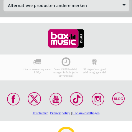
Alternatieve producten andere merken
Gratis verzending vanaf
Voor 23:00 besteld,
30 dagen 'niet goed
€ 99,-
morgen in huis (mits
geld terug' garantie!
op voorraad)
BLOG
Disclaimer
|
Privacy policy
|
Cookie-instellingen