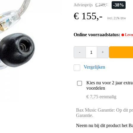
-38%
Adviesprijs
€ 249,-
€ 155,-
incl. 21% btw
Online voorraadstatus:
Lever
-
+
Vergelijken
Kies nu voor 2 jaar extr
voordelen
€ 7,75 eenmalig
Bax Music Garantie: Op dit pr
Garantie.
Neem nu bij dit product het B