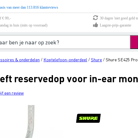
asis van meer dan 113.816 klantreviews
f € 99,-
30 dagen 'niet goed geld te
andag in huis (mits op voorraad)
Laagste-prijs-garantie
ssoires & onderdelen
Koptelefoon-onderdeel
Shure
Shure SE425 Pro 
/
/
/
eft reservedop voor in-ear moni
ijf een review