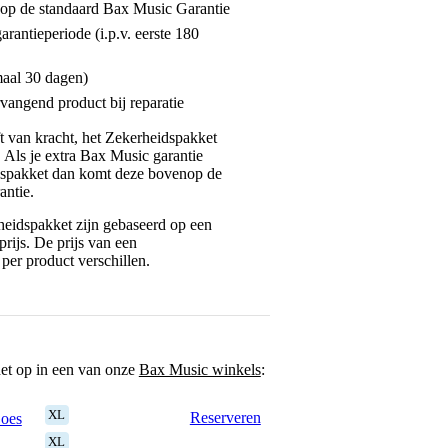
enop de standaard Bax Music Garantie
garantieperiode (i.p.v. eerste 180
maal 30 dagen)
vangend product bij reparatie
jft van kracht, het Zekerheidspakket
. Als je extra Bax Music garantie
dspakket dan komt deze bovenop de
antie.
eidspakket zijn gebaseerd op een
rijs. De prijs van een
per product verschillen.
het op in een van onze
Bax Music winkels
:
XL
Reserveren
Goes
XL