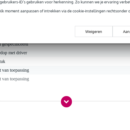
e gebruikers-ID’s gebruiken voor herkenning. Zo kunnen we je ervaring verb
 uw vertrouwde Shure-geluid bestellen. Uiteraard is dit oorstuk van
elk moment aanpassen of intrekken via de cookie-instellingen rechtsonder 
Weigeren
Aan
t gespecificeerd
dop met driver
tuk
t van toepassing
t van toepassing
0 gr
 x 2,0 x 1,0 cm