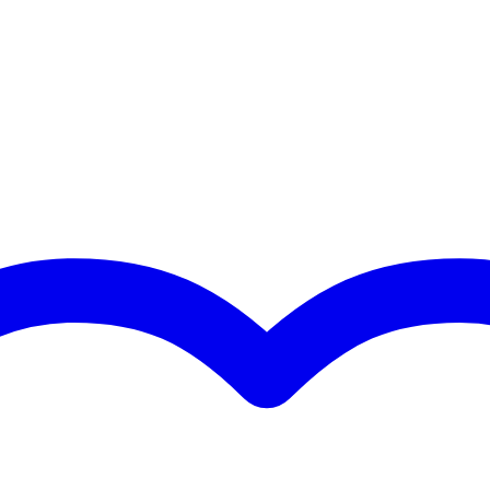
E425-CL
vers
 en tweeter
r verschillende groottes met tot 30dB isolatie