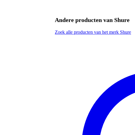
vervangende linker dop voor S
dubbele high-definition microdri
tweeweg systeem: aparte woofer
geluidsisolerende oorsleeves voo
Andere producten van Shure
impedantie: 22Ohm
frequentiebereik: 20Hz - 19kHz
Zoek alle producten van het merk Shure
gevoeligheid: 109dB SPL/mW
kleur: transparant