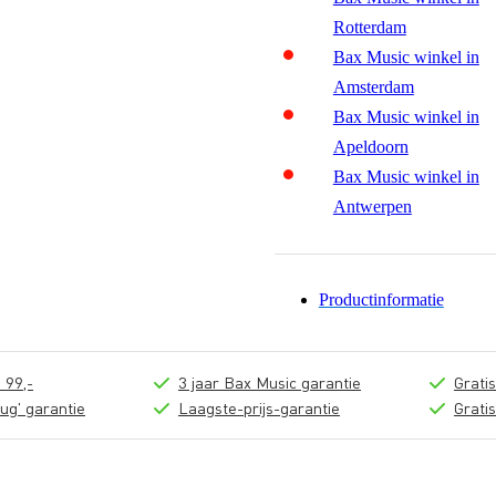
Rotterdam
Bax Music winkel in
Amsterdam
Bax Music winkel in
Apeldoorn
Bax Music winkel in
Antwerpen
Productinformatie
 99,-
3 jaar Bax Music garantie
Grati
ug' garantie
Laagste-prijs-garantie
Grati