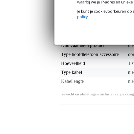
waarbij we je IP-adres en uniek
u dit SE425-CL-dopje als redding van
(oorspronkelijke) SE425-set.
Je kunt je cookievoorkeuren op 
policy
.
Specificaties
Productkenmerken
Duurzaamheid product
nie
Type hoofdtelefoon-accessoire
oor
Hoeveelheid
1 s
Type kabel
nie
Kabellengte
nie
Gewicht en afmetingen inclusief verpakking
Gewicht
10
(incl. verpakking)
Afmeting
3,0
(incl. verpakking)
Productspecificaties