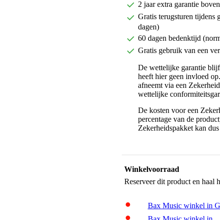
2 jaar extra garantie bov
Gratis terugsturen tijdens 
dagen)
60 dagen bedenktijd (nor
Gratis gebruik van een ver
De wettelijke garantie bli
heeft hier geen invloed op
afneemt via een Zekerhei
wettelijke conformiteitsgar
De kosten voor een Zekerh
percentage van de productp
Zekerheidspakket kan dus 
Winkelvoorraad
Reserveer dit product en haal 
Bax Music winkel in 
Bax Music winkel in