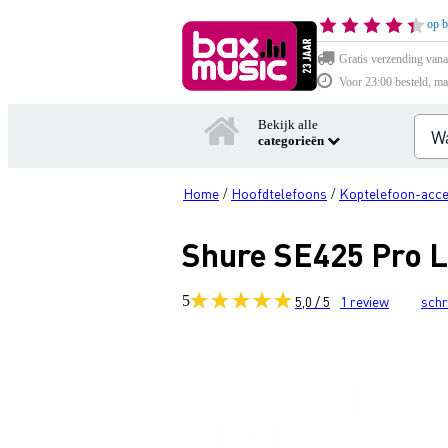
op b
Gratis verzending vana
Voor 23:00 besteld, ma
Bekijk alle
categorieën
Home
Hoofdtelefoons
Koptelefoon-acce
/
/
Shure SE425 Pro L
5
5,0 / 5
1
review
schr