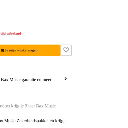
tijd onbekend
In mijn winkelwagen
a Bax Music garantie en meer
oduct krijg je 3 jaar Bax Music
ax Music Zekerheidspakket en krijg: