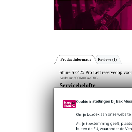
Productinformatie
Reviews
(1)
Shure SE425 Pro Left reservedop voor 
Artikelnr:
9000-0004-9303
Servicebelofte
Bax Music Garantie
: Op dit product kri
Cookie-instellingen bij Bax Musi
Op dit product krijg je 3 jaar Bax Music Gara
Om je bezoek aan onze website s
Algemeen
Als je toestemming geeft, plaat
buiten de EU, waaronder de Vere
Dit vervangende oorstuk van Shure is b