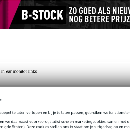
in-ear monitor links
jg je 3 jaar Bax Music Garantie.
c
ntie.
oepel te laten verlopen en bij je te laten passen, gebruiken we functionele 
sen we daarnaast voorkeurs-, statistische en marketingcookies, samen met 
nigde Staten). Deze cookies stellen ons in staat om je surfgedrag op en mog
edoeld voor de SE425-CL in-ear monitor. Wanneer het linker kanaal def