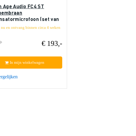
n Age Audio FC4 ST
membraan
nsatormicrofoon (set van
l nu en ontvang binnen circa 4 weken
€ 193,-
js
In mijn winkelwagen
rgelijken