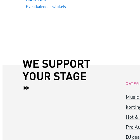
Eventkalender winkels
WE SUPPORT
YOUR STAGE
CATEG
Music 
kortin
Hot &
Pro Au
DJ gea