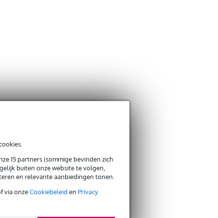
cookies.
onze 15 partners (sommige bevinden zich
elijk buiten onze website te volgen,
eteren en relevante aanbiedingen tonen.
of via onze
Cookiebeleid
en
Privacy