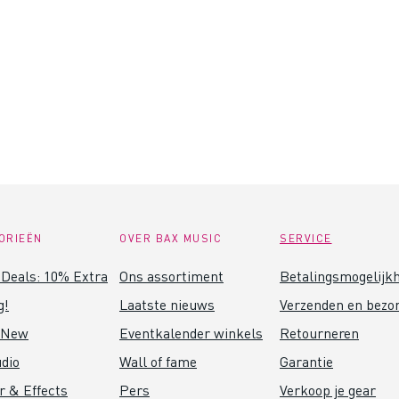
ORIEËN
OVER BAX MUSIC
SERVICE
Deals: 10% Extra
Ons assortiment
Betalingsmogelijk
g!
Laatste nieuws
Verzenden en bezo
 New
Eventkalender winkels
Retourneren
dio
Wall of fame
Garantie
r & Effects
Pers
Verkoop je gear