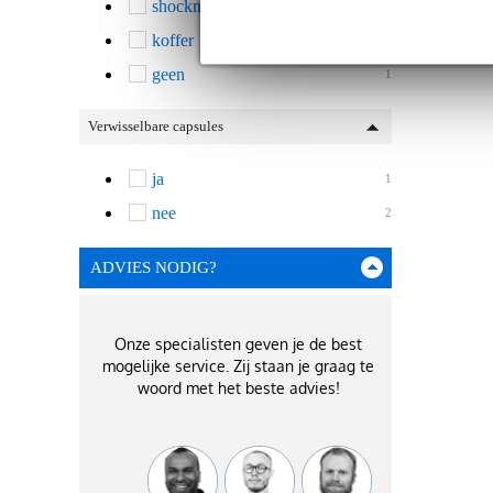
shockmount
2
koffer
1
geen
1
Verwisselbare capsules
ja
1
nee
2
ADVIES NODIG?
Onze specialisten geven je de best
mogelijke service. Zij staan je graag te
woord met het beste advies!