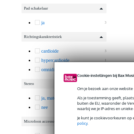
Pad schakelaar
ja
3
Richtingskarakteristiek
cardioide
3
hypercardioide
1
omnidirectioneel
1
Cookie-instellingen bij Bax Musi
Stereo
Om je bezoek aan onze website s
Als je toestemming geeft, plaat
ja, matched pair
1
buiten de EU, waaronder de Vere
nee
2
waarbij we je IP-adres en uniek
Je kunt je cookievoorkeuren op 
Microfoon accessoires
policy
.