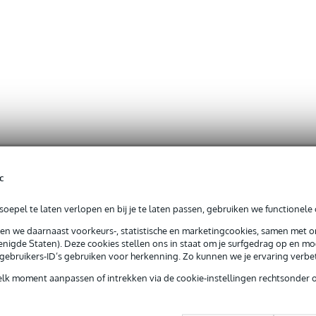
c
oepel te laten verlopen en bij je te laten passen, gebruiken we functionele 
sen we daarnaast voorkeurs-, statistische en marketingcookies, samen met 
nigde Staten). Deze cookies stellen ons in staat om je surfgedrag op en mog
e gebruikers-ID’s gebruiken voor herkenning. Zo kunnen we je ervaring verb
elk moment aanpassen of intrekken via de cookie-instellingen rechtsonder 