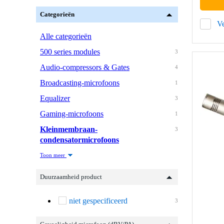
Categorieën
Ve
Alle categorieën
500 series modules
3
Audio-compressors & Gates
4
Broadcasting-microfoons
1
Equalizer
3
Gaming-microfoons
1
Kleinmembraan-
3
condensatormicrofoons
Toon meer
Duurzaamheid product
niet gespecificeerd
3