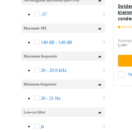
Gevoeligheid microfoon (dBV/PA)
Golde
klein
-37
3
conde
2)
Beste
Maximale SPL
Adviespri
140 dB - 149 dB
3
€ 196,-
Maximum frequentie
20 - 20.9 kHz
3
Ve
Minimum frequentie
20 - 21 Hz
3
Low-cut filter
ja
3