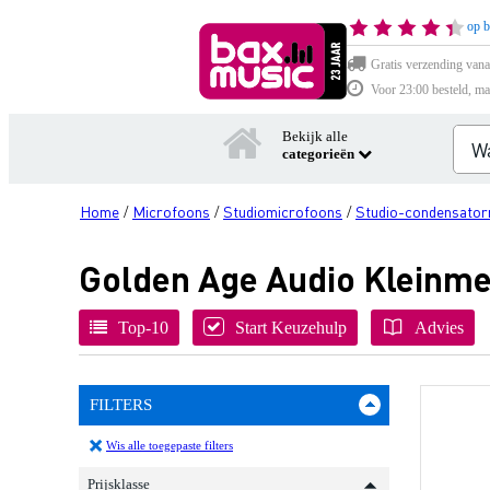
op b
Gratis verzending vana
Voor 23:00 besteld, ma
Bekijk alle
categorieën
Home
Microfoons
Studiomicrofoons
Studio-condensator
/
/
/
Golden Age Audio Kleinm
Top-10
Start Keuzehulp
Advies
FILTERS
Wis alle toegepaste filters
Prijsklasse