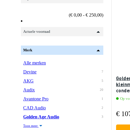
(€ 0,00 - € 250,00)
Actuele voorraad
Merk
Alle merken
Devine
7
Golde
AKG
5
klein
Audix
conde
20
Avantone Pro
Op voo
1
CAD Audio
2
€ 10
Golden Age Audio
3
Toon meer