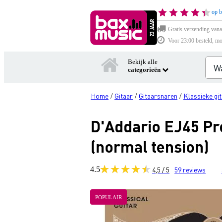
op b
Gratis verzending vana
Voor 23:00 besteld, mo
Bekijk alle
categorieën
Home
Gitaar
Gitaarsnaren
Klassieke gi
/
/
/
D'Addario EJ45 Pr
(normal tension)
4.5
4,5 / 5
59
reviews
POPULAIR