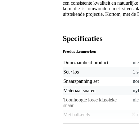
een consistente kwaliteit en natuurlij
kern die is omwonden met silver-p
uitstekende projectie. Kortom, met de 
Specificaties
Productkenmerken
Duurzaamheid product
nie
Set / los
1 s
Snaarspanning set
nor
Materiaal snaren
nyl
Toonhoogte losse klassieke
nie
snaar
Met ball-ends
Gewicht en afmetingen inclusief verpakking