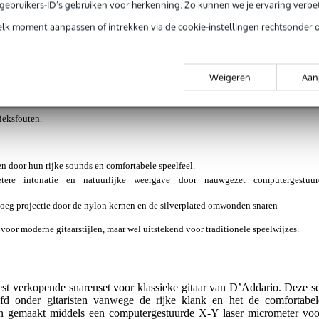
ws en items (1)
e gebruikers-ID’s gebruiken voor herkenning. Zo kunnen we je ervaring verb
elk moment aanpassen of intrekken via de cookie-instellingen rechtsonder 
arenset voor klassieke gitaar (normal tension)
Weigeren
Aan
g je alleen garantie op fabrieksfouten.
rieksfouten.
en door hun rijke sounds en comfortabele speelfeel.
betere intonatie en natuurlijke weergave door nauwgezet computergestuur
g projectie door de nylon kernen en de silverplated omwonden snaren
voor moderne gitaarstijlen, maar wel uitstekend voor traditionele speelwijzes.
st verkopende snarenset voor klassieke gitaar van D’Addario. Deze se
efd onder gitaristen vanwege de rijke klank en het de comfortabel
n gemaakt middels een computergestuurde X-Y laser micrometer voo