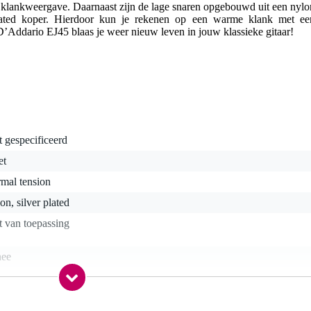
ke klankweergave. Daarnaast zijn de lage snaren opgebouwd uit een nylo
lated koper. Hierdoor kun je rekenen op een warme klank met ee
D’Addario EJ45 blaas je weer nieuw leven in jouw klassieke gitaar!
t gespecificeerd
et
mal tension
on, silver plated
t van toepassing
nee