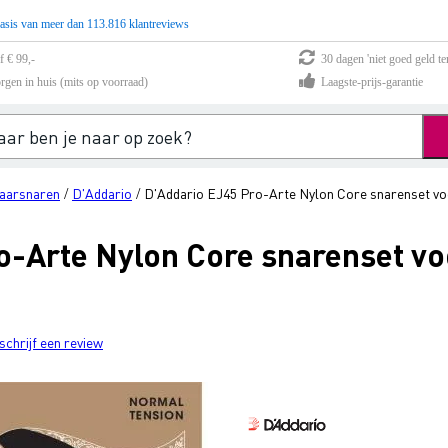
asis van meer dan 113.816 klantreviews
f € 99,-
30 dagen 'niet goed geld te
rgen in huis (mits op voorraad)
Laagste-prijs-garantie
taarsnaren
D'Addario
D'Addario EJ45 Pro-Arte Nylon Core snarenset voo
/
/
o-Arte Nylon Core snarenset voo
schrijf een review