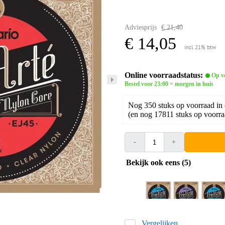
Adviesprijs
€ 21,40
€ 14,05
incl. 21% btw
Online voorraadstatus:
Op v
Bestel voor 23:00 = morgen in huis
Nog 350 stuks op voorraad in
(en nog 17811 stuks op voorraa
-
+
Bekijk ook eens (5)
Vergelijken