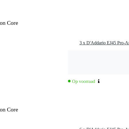
0 gr
5 x 11,0 x 1,0 cm
lon Core
oper
e akoestische gitaar
- .035 - .043
Op voorraad
lon Core