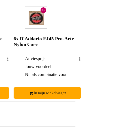
6x
te
6x D'Addario EJ45 Pro-Arte
Nylon Core
€ 42,15
Adviesprijs
€ 84,30
€ 2,15
Jouw voordeel
€ 4,30
€ 40,-
Nu als combinatie voor
€ 80,-
In mijn winkelwagen