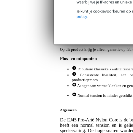
Productinformatie
Reviews
(59)
Nieu
waarbij we je IP-adres en uniek
Je kunt je cookievoorkeuren op 
D'Addario EJ45 Pro-Arte Nylon Core sn
policy
.
Artikelnr:
ABM-102368
Servicebelofte
Bax Music Garantie
: Op dit product krij
Op dit product krijg je alleen garantie op fab
Plus- en minpunten
Populaire klassieke kwaliteitssnar
Consistente kwaliteit, een 
productieproces.
Aangenaam warme klanken en genoe
Normal tension is minder geschikt 
Algemeen
De EJ45 Pro-Arté Nylon Core is de be
heeft een normal tension en is geli
speelervaring. De hoge snaren worde