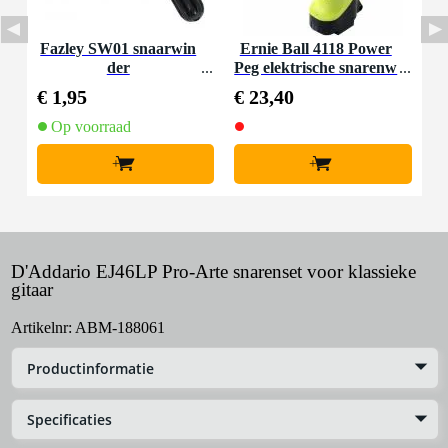
Fazley SW01 snaarwin
Ernie Ball 4118 Power
der
Peg elektrische snarenw
inder
€ 1,95
€ 23,40
Op voorraad
+
+
D'Addario EJ46LP Pro-Arte snarenset voor klassieke
gitaar
Artikelnr:
ABM-188061
Productinformatie
Specificaties