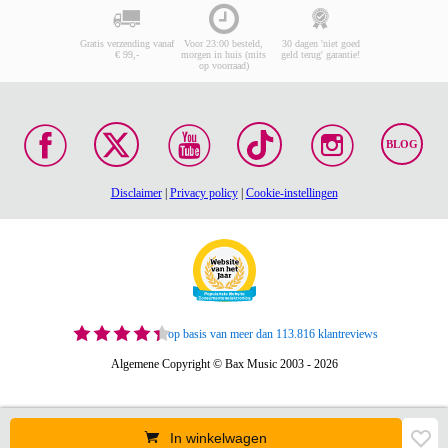
Gratis verzending vanaf
Voor 23:00 besteld,
30 dagen 'niet goed
€ 99,-
morgen in huis (mits
geld terug' garantie!
op voorraad)
BLOG
Disclaimer
|
Privacy policy
|
Cookie-instellingen
op basis van meer dan 113.816 klantreviews
Algemene Copyright © Bax Music 2003 - 2026
In winkelwagen