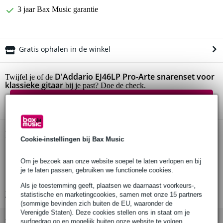
3 jaar Bax Music garantie
Gratis ophalen in de winkel
D'Addario EJ46LP Pro-Arte snarenset voor
Twijfel je of de
klassieke gitaar
bij je past? Doe de check.
Start de check
Productinformatie
Cookie-instellingen bij Bax Music
set van 6 snaren
Om je bezoek aan onze website soepel te laten verlopen en bij
plus extra composiet G-snaar
je te laten passen, gebruiken we functionele cookies.
geschikt voor: akoestische klassieke / Spaanse gitaar
Als je toestemming geeft, plaatsen we daarnaast voorkeurs-,
Bekijk alle productspecificaties
statistische en marketingcookies, samen met onze 15 partners
(sommige bevinden zich buiten de EU, waaronder de
Verenigde Staten). Deze cookies stellen ons in staat om je
Bekijk ook eens (1)
surfgedrag op en mogelijk buiten onze website te volgen,