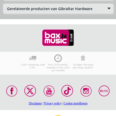
Gerelateerde producten van Gibraltar Hardware
Gratis verzending vanaf
Voor 23:00 besteld,
30 dagen 'niet goed
€ 99,-
maandag in huis (mits
geld terug' garantie!
op voorraad)
BLOG
Disclaimer
|
Privacy policy
|
Cookie-instellingen