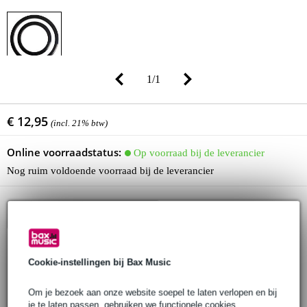
1
/
1
€ 12,95
(incl. 21% btw)
Online voorraadstatus:
Op voorraad bij de leverancier
Nog ruim voldoende voorraad bij de leverancier
In winkelwagen
Cookie-instellingen bij Bax Music
Bestel voor 23:00 = over circa 5 werkdagen in huis
30 dagen 'niet goed geld terug' garantie
Om je bezoek aan onze website soepel te laten verlopen en bij
je te laten passen, gebruiken we functionele cookies.