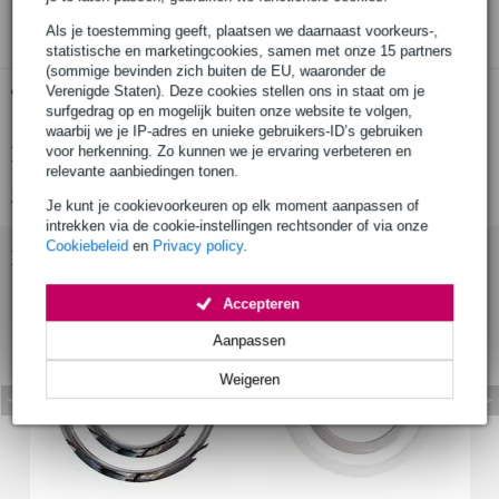
3 jaar Bax Music garantie
Als je toestemming geeft, plaatsen we daarnaast voorkeurs-,
statistische en marketingcookies, samen met onze 15 partners
(sommige bevinden zich buiten de EU, waaronder de
Verenigde Staten). Deze cookies stellen ons in staat om je
Gratis ophalen in de winkel
surfgedrag op en mogelijk buiten onze website te volgen,
waarbij we je IP-adres en unieke gebruikers-ID’s gebruiken
voor herkenning. Zo kunnen we je ervaring verbeteren en
Productinformatie
relevante aanbiedingen tonen.
Bekijk alle productspecificaties
Je kunt je cookievoorkeuren op elk moment aanpassen of
intrekken via de cookie-instellingen rechtsonder of via onze
Cookiebeleid
en
Privacy policy
.
Bekijk ook eens (2)
Accepteren
Aanpassen
Weigeren