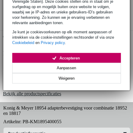
Verenigde Staten). Deze cookies stellen ons in staat om je
30 dagen 'niet goed geld terug' garantie
surfgedrag op en mogelijk buiten onze website te volgen,
waarbij we je IP-adres en unieke gebruikers-ID’s gebruiken
3 jaar Bax Music garantie
voor herkenning. Zo kunnen we je ervaring verbeteren en
relevante aanbiedingen tonen.
Je kunt je cookievoorkeuren op elk moment aanpassen of
Gratis ophalen in de winkel
intrekken via de cookie-instellingen rechtsonder of via onze
Cookiebeleid
en
Privacy policy
.
Productinformatie
Accepteren
statiefadapter
Aanpassen
voor gebruik met K&M 18950 of 18953 keyboardstandaard in
combinatie met 18817 universele houder
Weigeren
alleen nodig indien al een 18952 stacker in gebruik is
Bekijk alle productspecificaties
Konig & Meyer 18954 adapterbevestiging voor combinatie 18952
en 18817
Artikelnr:
PB-KM1895400055