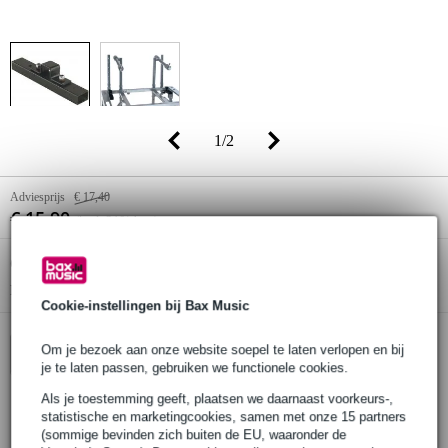
1
/
2
Adviesprijs
€ 17,40
€ 15,90
(incl. 21% btw)
Online voorraadstatus:
Op voorraad
Nog 1 stuk op voorraad in ons magazijn
Cookie-instellingen bij Bax Music
Om je bezoek aan onze website soepel te laten verlopen en bij
In winkelwagen
je te laten passen, gebruiken we functionele cookies.
Als je toestemming geeft, plaatsen we daarnaast voorkeurs-,
statistische en marketingcookies, samen met onze 15 partners
Bestel voor 23:00 = morgen in huis
(sommige bevinden zich buiten de EU, waaronder de