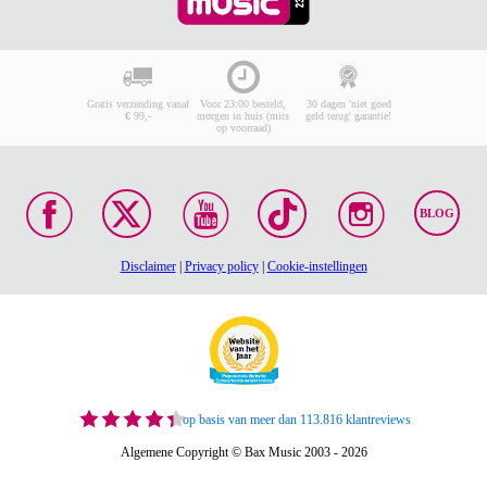
Gratis verzending vanaf
Voor 23:00 besteld,
30 dagen 'niet goed
€ 99,-
morgen in huis (mits
geld terug' garantie!
op voorraad)
BLOG
Disclaimer
|
Privacy policy
|
Cookie-instellingen
op basis van meer dan 113.816 klantreviews
Algemene Copyright © Bax Music 2003 - 2026