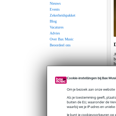
Nieuws
Events
Zekerheidspakket
Blog
Vacatures
Advies
Over Bax Music
Beoordeel ons
A
b
h
k
Cookie-instellingen bij Bax Musi
D
D
Om je bezoek aan onze website s
d
Als je toestemming geeft, plaat
v
buiten de EU, waaronder de Vere
a
waarbij we je IP-adres en uniek
e
v
Je kunt je cookievoorkeuren op 