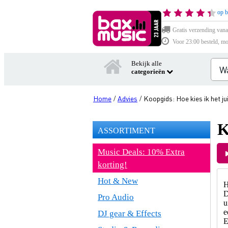
op b
Gratis verzending vana
Voor 23:00 besteld, mo
Bekijk alle
categorieën
Home
Advies
Koopgids: Hoe kies ik het j
/
/
K
ASSORTIMENT
Music Deals: 10% Extra
korting!
Hot & New
H
D
Pro Audio
u
e
DJ gear & Effects
E