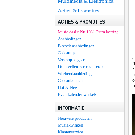
Multimedia & Elektronica
Acties & Promoties
ACTIES & PROMOTIES
Music deals: Nu 10% Extra korting!
Aanbiedingen
B-stock aanbiedingen
Cadeautips
d
Verkoop je gear
f
Drumvellen personaliseren
h
Weekendaanbieding
p
e
Cadeaubonnen
r
Hot & New
Eventkalender winkels
INFORMATIE
Nieuwste producten
Muziekwinkels
Klantenservice