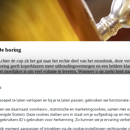
De boring
chter de cup zit het gat naar het rechte deel van het mondstuk, deze ver
oring geeft koperblazers meer uithoudingsvermogen en een heldere klan
et moeilijker is om veel volume te leveren. Wanneer u op zoekt bent naa
iezen voor een grotere boring.
c
e stiftboring
e stiftboring moet niet verward worden met de hiervoor genoemde bori
oepel te laten verlopen en bij je te laten passen, gebruiken we functionele 
uidt op de manier waarop de stift (de buis) wordt gevormd. Hoe die is 
sen we daarnaast voorkeurs-, statistische en marketingcookies, samen met 
an de vorm van de cup en de boring. Bij het kiezen voor een mondstuk
nigde Staten). Deze cookies stellen ons in staat om je surfgedrag op en mog
ansluit op de boring van het blaasinstrument. Over het algemeen kan
e gebruikers-ID’s gebruiken voor herkenning. Zo kunnen we je ervaring verb
en te grote stiftboring gebruikt er te weinig weerstand is voor de lippen
ermoeid raakt.
elk moment aanpassen of intrekken via de cookie-instellingen rechtsonder 