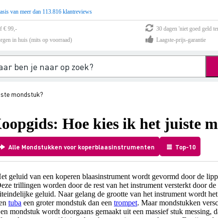
asis van meer dan 113.816 klantreviews
f € 99,-
30 dagen 'niet goed geld te
rgen in huis (mits op voorraad)
Laagste-prijs-garantie
uiste mondstuk?
oopgids: Hoe kies ik het juiste 
Alle Mondstukken voor koperblaasinstrumenten
Top-10
et geluid van een koperen blaasinstrument wordt gevormd door de lippen
eze trillingen worden door de rest van het instrument versterkt door de 
iteindelijke geluid. Naar gelang de grootte van het instrument wordt he
en
tuba
een groter mondstuk dan een
trompet
. Maar mondstukken versch
en mondstuk wordt doorgaans gemaakt uit een massief stuk messing, da