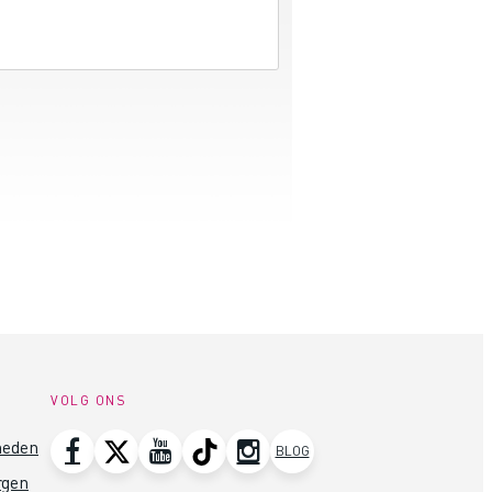
VOLG ONS
heden
BLOG
rgen