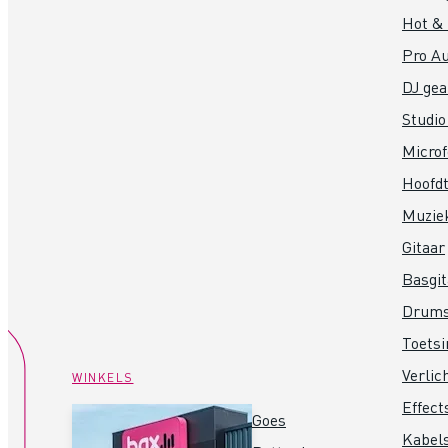
Hot &
Pro Au
DJ gea
Studio
Micro
Hoofdt
Muzie
Gitaar
Basgit
Drum
Toets
Verlic
WINKELS
Effect
Goes
Kabel