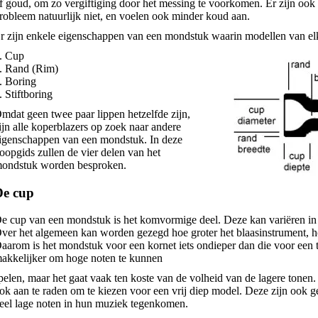
f goud, om zo vergiftiging door het messing te voorkomen. Er zijn ook 
robleem natuurlijk niet, en voelen ook minder koud aan.
r zijn enkele eigenschappen van een mondstuk waarin modellen van elk
. Cup
. Rand (Rim)
. Boring
. Stiftboring
mdat geen twee paar lippen hetzelfde zijn,
ijn alle koperblazers op zoek naar andere
igenschappen van een mondstuk. In deze
oopgids zullen de vier delen van het
ondstuk worden besproken.
De cup
e cup van een mondstuk is het komvormige deel. Deze kan variëren in 
ver het algemeen kan worden gezegd hoe groter het blaasinstrument, h
aarom is het mondstuk voor een kornet iets ondieper dan die voor een
akkelijker om hoge noten te kunnen
pelen, maar het gaat vaak ten koste van de volheid van de lagere tone
ok aan te raden om te kiezen voor een vrij diep model. Deze zijn ook g
eel lage noten in hun muziek tegenkomen.