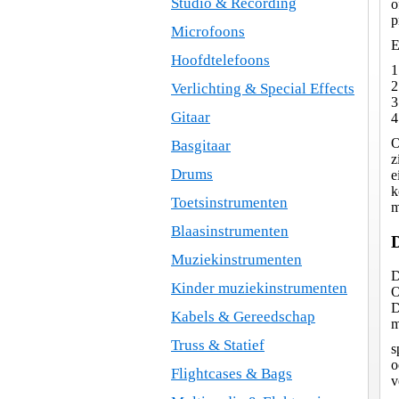
Studio & Recording
o
p
Microfoons
E
Hoofdtelefoons
1
2
Verlichting & Special Effects
3
Gitaar
4
O
Basgitaar
z
Drums
e
k
Toetsinstrumenten
m
Blaasinstrumenten
Muziekinstrumenten
D
Kinder muziekinstrumenten
O
D
Kabels & Gereedschap
m
Truss & Statief
s
o
Flightcases & Bags
v