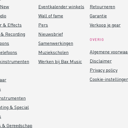
 New
Eventkalender winkels
Retourneren
dio
Wall of fame
Garantie
r & Effects
Pers
Verkoop je gear
 & Recording
Nieuwsbrief
OVERIG
foons
Samenwerkingen
Algemene voorwaa
elefoons
Muziekscholen
Disclaimer
kinstrumenten
Werken bij Bax Music
Privacy policy
Cookie-instellinge
aar
s
instrumenten
hting & Special
s
s & Gereedschap