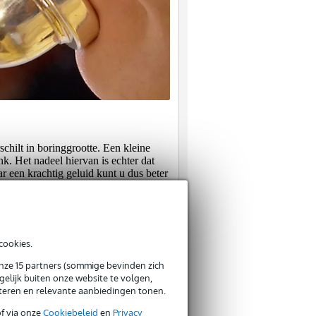
schilt in boringgrootte. Een kleine
k. Het nadeel hiervan is echter dat
r een krachtig geluid kunt u dus beter
ng. De stiftboring van een mondstuk
cookies.
gevormd is vaak vooral afhankelijk
onze 15 partners (sommige bevinden zich
 is het met name van belang dat deze
elijk buiten onze website te volgen,
 wel worden gezegd dat wanneer men
eteren en relevante aanbiedingen tonen.
. Het gevolg is dat men sneller
of via onze
Cookiebeleid
en
Privacy