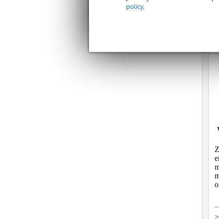
policy
.
​
Z
e
m
m
o
>