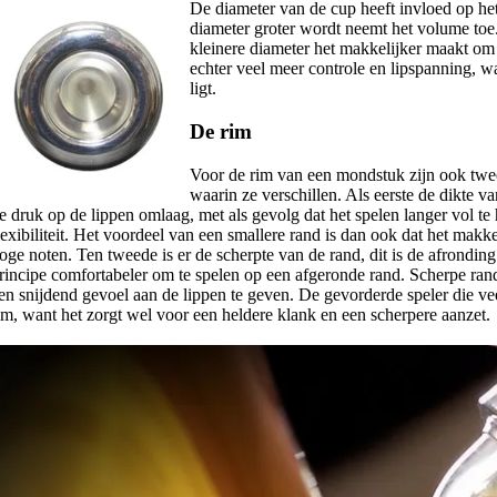
De diameter van de cup heeft invloed op he
diameter groter wordt neemt het volume toe.
kleinere diameter het makkelijker maakt om 
echter veel meer controle en lipspanning, w
ligt.
De rim
Voor de rim van een mondstuk zijn ook twe
waarin ze verschillen. Als eerste de dikte v
e druk op de lippen omlaag, met als gevolg dat het spelen langer vol te
lexibiliteit. Het voordeel van een smallere rand is dan ook dat het makk
oge noten. Ten tweede is er de scherpte van de rand, dit is de afronding
rincipe comfortabeler om te spelen op een afgeronde rand. Scherpe ra
en snijdend gevoel aan de lippen te geven. De gevorderde speler die vee
im, want het zorgt wel voor een heldere klank en een scherpere aanzet.