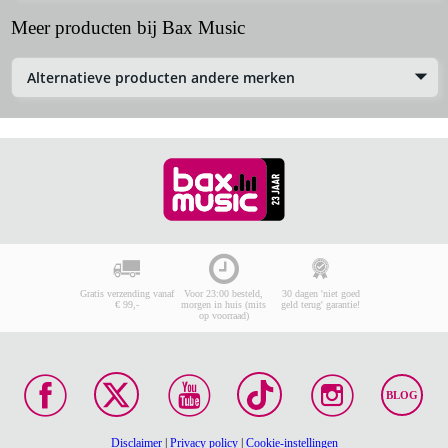
Meer producten bij Bax Music
Alternatieve producten andere merken
Gratis verzending vanaf
Voor 23:00 besteld,
30 dagen 'niet goed
€ 99,-
morgen in huis (mits
geld terug' garantie!
op voorraad)
BLOG
Disclaimer
|
Privacy policy
|
Cookie-instellingen