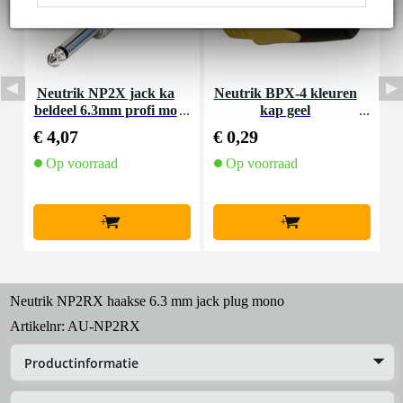
Neutrik NP2X jack ka
Neutrik BPX-4 kleuren
N
beldeel 6.3mm profi mo
kap geel
no
€ 4,07
€ 0,29
€
Op voorraad
Op voorraad
+
+
Neutrik NP2RX haakse 6.3 mm jack plug mono
Artikelnr:
AU-NP2RX
Productinformatie