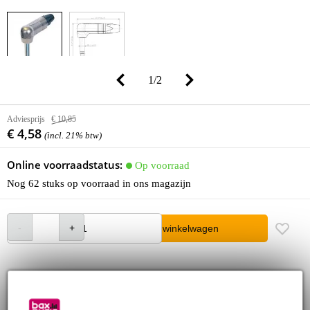
1
/
2
Adviesprijs
€ 10,85
€ 4,58
(incl. 21% btw)
Online voorraadstatus:
Op voorraad
Nog 62 stuks op voorraad in ons magazijn
In winkelwagen
Bestel voor 23:00 = morgen in huis
30 dagen 'niet goed geld terug' garantie