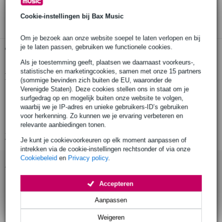
3 jaar Bax Music garantie
Cookie-instellingen bij Bax Music
Om je bezoek aan onze website soepel te laten verlopen en bij
je te laten passen, gebruiken we functionele cookies.
Gratis ophalen in de winkel
Als je toestemming geeft, plaatsen we daarnaast voorkeurs-,
statistische en marketingcookies, samen met onze 15 partners
Productinformatie
(sommige bevinden zich buiten de EU, waaronder de
Verenigde Staten). Deze cookies stellen ons in staat om je
jack plug
surfgedrag op en mogelijk buiten onze website te volgen,
waarbij we je IP-adres en unieke gebruikers-ID’s gebruiken
6.35mm mono jack
voor herkenning. Zo kunnen we je ervaring verbeteren en
2-polig
relevante aanbiedingen tonen.
Bekijk alle productspecificaties
Je kunt je cookievoorkeuren op elk moment aanpassen of
intrekken via de cookie-instellingen rechtsonder of via onze
Cookiebeleid
en
Privacy policy
.
Accessoires (15)
Accepteren
Aanpassen
Weigeren