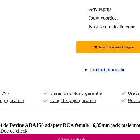
Adviesprijs
Jouw voordeel
Nu als combinatie voor
In mijn winkelwagen
Productinformatie
 99,-
3 jaar Bax Music garantie
Grati
ug' garantie
Laagste-prijs-garantie
Grati
of de
Devine ADA156 adapter RCA female - 6,35mm jack male mo
? Doe de check.
Start de check