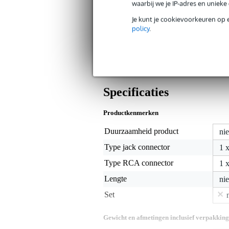
waarbij we je IP-adres en uniek
Je kunt je cookievoorkeuren op 
Algemeen
policy
.
De ADA156 van Devine is een verloo
moeilijk bereikbare plaatsen te kunnen
heb je met deze handige Devine adapter
Specificaties
Productkenmerken
Duurzaamheid product
nie
Type jack connector
1 
Type RCA connector
1 
Lengte
nie
Set
Gewicht en afmetingen inclusief verpakking