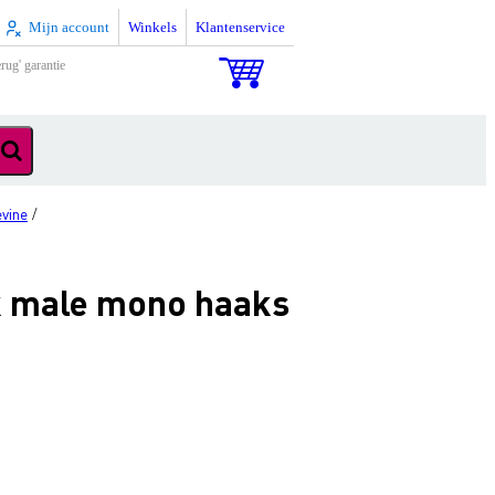
Mijn account
Winkels
Klantenservice
rug' garantie
vine
/
k male mono haaks