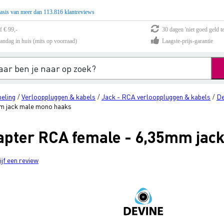
asis van meer dan 113.816 klantreviews
f € 99,-
30 dagen 'niet goed geld te
andag in huis (mits op voorraad)
Laagste-prijs-garantie
eling
Verlooppluggen & kabels
Jack - RCA verlooppluggen & kabels
De
/
/
/
m jack male mono haaks
apter RCA female - 6,35mm jac
ijf een review