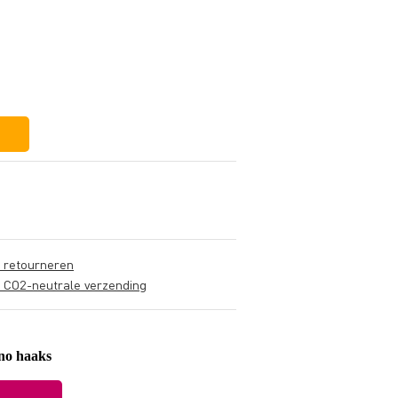
€ 7,-
€ 0,75
€ 6,25
s retourneren
s CO2-neutrale verzending
no haaks