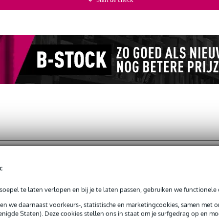
- 6,35mm jack male mono haaks
c
oepel te laten verlopen en bij je te laten passen, gebruiken we functionele 
jg je 3 jaar Bax Music Garantie.
sen we daarnaast voorkeurs-, statistische en marketingcookies, samen met 
nigde Staten). Deze cookies stellen ons in staat om je surfgedrag op en mog
ntie.