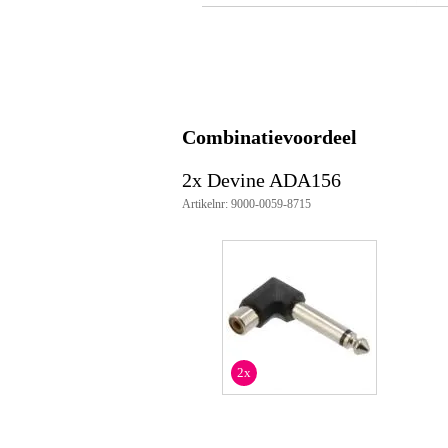
Gewicht
10
(incl. verpakking)
Afmeting
14
(incl. verpakking)
Productspecificaties
verloopadapter RCA-jack
Combinatievoordeel
haaks
connectoren:
1x RCA female
2x Devine ADA156
1x 6.35mm jack male mo
Artikelnr: 9000-0059-8715
2x