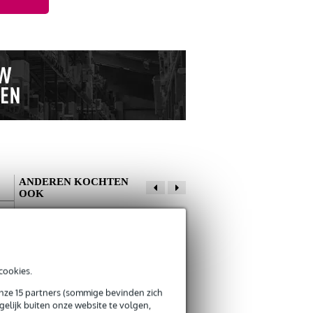
ANDEREN KOCHTEN
OOK
Schrijf zelf een review
Je naam
cookies.
Alan
4 juni 2022
Devine PRO 2000
Devine JACS/3
onze 15 partners (sommige bevinden zich
studio
signaalkabel 6.3
elijk buiten onze website te volgen,
€ 29,-
€ 3,50