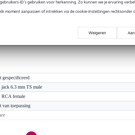
e gebruikers-ID’s gebruiken voor herkenning. Zo kunnen we je ervaring verb
elk moment aanpassen of intrekken via de cookie-instellingen rechtsonder 
pstuk van RCA female naar een 6.35 mm jack male mono. Om ook o
 aansluiten is deze adapter haaks gepositioneerd. Zoals steeds tenslott
 een goede kwaliteit voor een fijne prijs.
Weigeren
Aan
t gespecificeerd
x jack 6.3 mm TS male
x RCA female
t van toepassing
nee