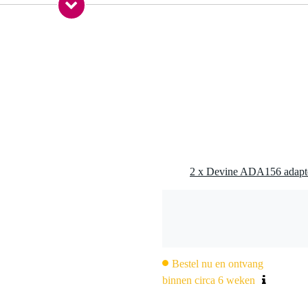
 gr
,0 x 8,5 x 1,5 cm
no
Bestel nu en ontvang
binnen circa 6 weken