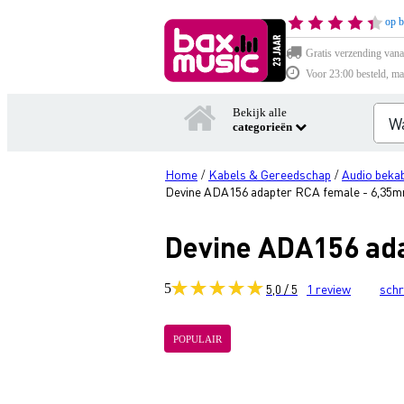
op b
Gratis verzending vana
Voor 23:00 besteld, ma
Bekijk alle
categorieën
Home
Kabels & Gereedschap
Audio bekab
/
/
Devine ADA156 adapter RCA female - 6,35m
Devine ADA156 ad
5
5,0 / 5
1
review
schr
POPULAIR