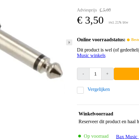
Adviesprijs
€ 5,60
€ 3,50
incl. 21% btw
Online voorraadstatus:
Best
Dit product is wel (of gedeelte
Music winkels
-
+
Vergelijken
Winkelvoorraad
Reserveer dit product en haal 
Op voorraad
Bax Music 