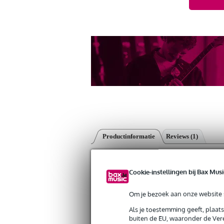
Productinformatie
Reviews
(1)
Devine ADA156 adapter RCA female 
Artikelnr:
9000-0059-8713
Cookie-instellingen bij Bax Musi
Servicebelofte
Om je bezoek aan onze website s
Bax Music Garantie
: Op dit product kri
Als je toestemming geeft, plaat
buiten de EU, waaronder de Vere
Op dit product krijg je 3 jaar Bax Music Gara