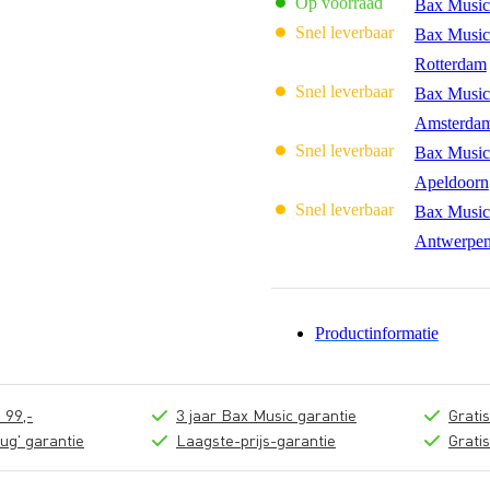
Op voorraad
Bax Music
Snel leverbaar
Bax Music
Rotterdam
Snel leverbaar
Bax Music
Amsterda
Snel leverbaar
Bax Music
Apeldoorn
Snel leverbaar
Bax Music
Antwerpe
Productinformatie
 99,-
3 jaar Bax Music garantie
Grati
ug' garantie
Laagste-prijs-garantie
Grati