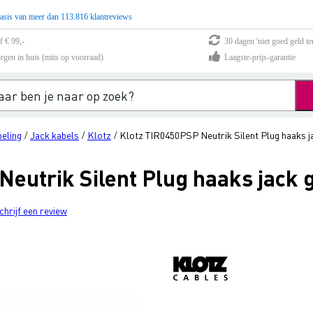
asis van meer dan 113.816 klantreviews
f € 99,-
30 dagen 'niet goed geld te
rgen in huis (mits op voorraad)
Laagste-prijs-garantie
eling
Jack kabels
Klotz
Klotz TIR0450PSP Neutrik Silent Plug haaks j
/
/
/
eutrik Silent Plug haaks jack 
chrijf een review