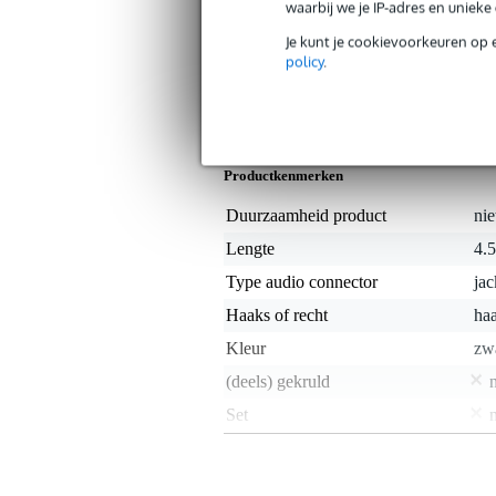
bedacht te zijn op hinderlijke kronk
waarbij we je IP-adres en uniek
Neutrik. Met deze hoogwaardige en d
Je kunt je cookievoorkeuren op 
De Klotz TIR0450PSP gitaarkabel tilt 
policy
.
Specificaties
Productkenmerken
Duurzaamheid product
nie
Lengte
4.
Type audio connector
ja
Haaks of recht
haa
Kleur
zw
(deels) gekruld
Set
Vergulde connector
j
Geweven mantel