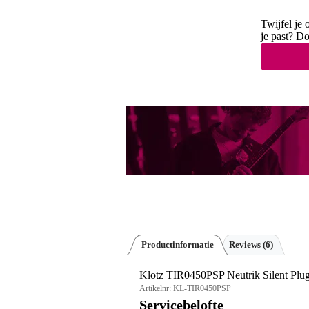
Twijfel je 
je past? D
Productinformatie
Reviews
(6)
Klotz TIR0450PSP Neutrik Silent Plug
Artikelnr:
KL-TIR0450PSP
Servicebelofte