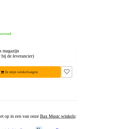
oorraad
s magazijn
bij de leverancier)
In mijn winkelwagen
het op in een van onze
Bax Music winkels
: