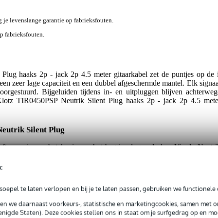
jg je levenslange garantie op fabrieksfouten.
op fabrieksfouten.
lug haaks 2p - jack 2p 4.5 meter gitaarkabel zet de puntjes op de i
 een zeer lage capaciteit en een dubbel afgeschermde mantel. Elk signaa
oorgestuurd. Bijgeluiden tijdens in- en uitpluggen blijven achterweg
Klotz TIR0450PSP Neutrik Silent Plug haaks 2p - jack 2p 4.5 mete
eutrik Silent Plug
t een nieuwe betekenis aan het begrip plug-and-play. Via de Neutri
 uit zonder hinderlijke bijgeluiden zoals knallen en piepen. De schakelaa
jk alleen in wanneer de plug volledig aangedrukt is. Bovendien heeft 
c
eutrik Silent Plug is goed voor meer dan 10.000 maal in- of uitpluggen.
oepel te laten verlopen en bij je te laten passen, gebruiken we functionele 
sen we daarnaast voorkeurs-, statistische en marketingcookies, samen met 
50PSP patchkabel schikt zich altijd naar uw bevel. U hoeft dus nie
nigde Staten). Deze cookies stellen ons in staat om je surfgedrag op en mog