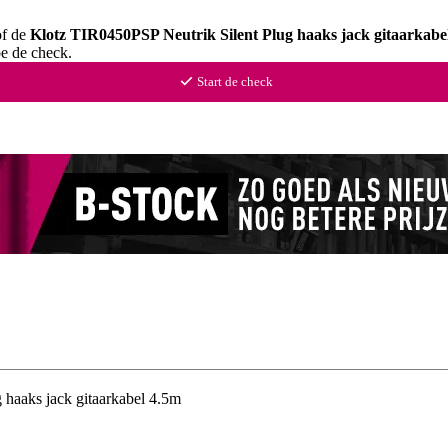
of de
Klotz TIR0450PSP Neutrik Silent Plug haaks jack gitaarkabe
oe de check.
Start de check
 haaks jack gitaarkabel 4.5m