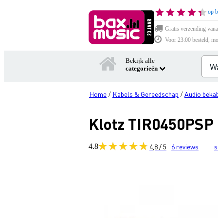
op b
Gratis verzending vana
Voor 23:00 besteld, mo
Bekijk alle
categorieën
Home
Kabels & Gereedschap
Audio bekab
/
/
Klotz TIR0450PSP N
4.8
4,8 / 5
6
reviews
s