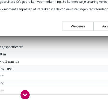
els in de kabels. En de twee vergulde jackpluggen zijn afkomstig va
e gebruikers-ID’s gebruiken voor herkenning. Zo kunnen we je ervaring verb
uurzame aansluitingen bent u verzekerd van onbezorgd gebruiksgemak
elk moment aanpassen of intrekken via de cookie-instellingen rechtsonder 
uw muzikale resultaten naar een hoger plan.
Weigeren
Aan
t gespecificeerd
50 m
ck 6.3 mm TS
ks - recht
art
nee
nee
a
nee