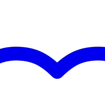
5 gr
0 x 23,0 x 3,0 cm
kabel
uid bij in- en uitpluggen
Plug 2p., 6.35 mm, 1x rechte plug 2p., 6.35 mm