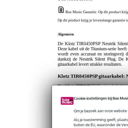
Bax Music Garantie
: Op dit product kri
Op dit product krijg je levenslange garantie 
Algemeen
De Klotz TIR0450PSP Neutrik Silent P
Deze kabel uit de Titanium-serie heeft
wordt even accuraat en storingsvrij d
dankzij de Neutrik Silent Plug. De 
gitaarkabel levert strakke resultaten.
Klotz TIR0450PSP gitaarkabel: N
De Klotz TIR0450PSP gitaarkabel geef
Silent-aansluiting plugt u gitaren in en
in de plug schakelt het geluid nameli
Cookie-instellingen bij Bax Musi
lang plezier van dit systeem want de N
Om je bezoek aan onze website s
Praktisch en duurzaam
Als je toestemming geeft, plaat
De soepele mantel van de Klotz TIR04
buiten de EU, waaronder de Vere