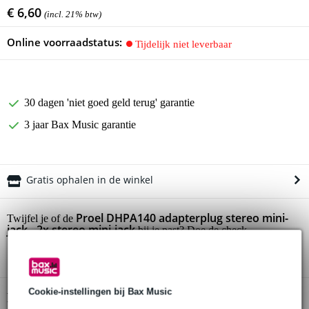
€ 6,60
(incl. 21% btw)
Online voorraadstatus:
Tijdelijk niet leverbaar
30 dagen 'niet goed geld terug' garantie
3 jaar Bax Music garantie
Gratis ophalen in de winkel
Proel DHPA140 adapterplug stereo mini-
Twijfel je of de
jack - 2x stereo mini-jack
bij je past? Doe de check.
Start de check
Cookie-instellingen bij Bax Music
Productinformatie