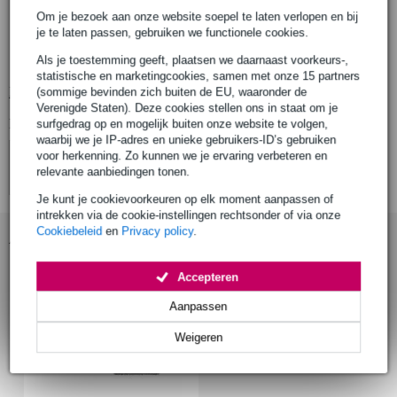
Om je bezoek aan onze website soepel te laten verlopen en bij
Proel DHPA140
je te laten passen, gebruiken we functionele cookies.
adapterplug
Als je toestemming geeft, plaatsen we daarnaast voorkeurs-,
materiaal behuizing: ABS
statistische en marketingcookies, samen met onze 15 partners
Bekijk alle productspecificaties
(sommige bevinden zich buiten de EU, waaronder de
Verenigde Staten). Deze cookies stellen ons in staat om je
Bekijk ook eens (4)
surfgedrag op en mogelijk buiten onze website te volgen,
waarbij we je IP-adres en unieke gebruikers-ID’s gebruiken
voor herkenning. Zo kunnen we je ervaring verbeteren en
relevante aanbiedingen tonen.
Je kunt je cookievoorkeuren op elk moment aanpassen of
intrekken via de cookie-instellingen rechtsonder of via onze
Cookiebeleid
en
Privacy policy
.
Accessoires (1)
Accepteren
Aanpassen
Weigeren