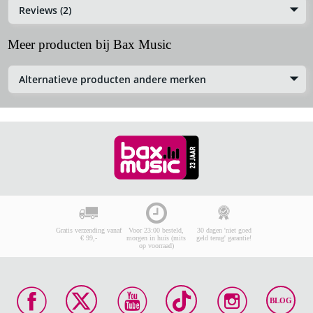
Reviews (2)
Meer producten bij Bax Music
Alternatieve producten andere merken
Gratis verzending vanaf
Voor 23:00 besteld,
30 dagen 'niet goed
€ 99,-
morgen in huis (mits
geld terug' garantie!
op voorraad)
BLOG