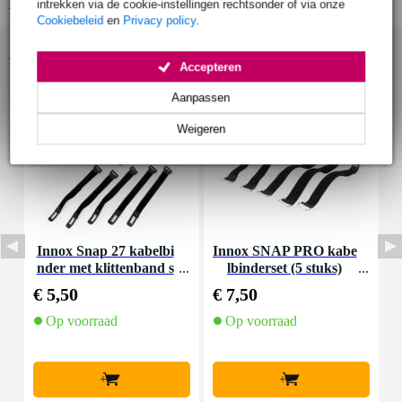
Bekijk alle productspecificaties
intrekken via de cookie-instellingen rechtsonder of via onze
Cookiebeleid
en
Privacy policy
.
Accessoires (10)
Accepteren
Aanpassen
Weigeren
Innox Snap 27 kabelbi
Innox SNAP PRO kabe
nder met klittenband s
lbinderset (5 stuks)
K
mal zwart (10 stuks)
€ 5,50
€ 7,50
€
Op voorraad
Op voorraad
+
+