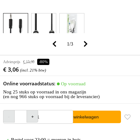
1
/
3
Adviesprijs
€ 15,30
-80%
€ 3,06
(incl. 21% btw)
Online voorraadstatus:
Op voorraad
Nog 25 stuks op voorraad in ons magazijn
(en nog 966 stuks op voorraad bij de leverancier)
In winkelwagen
Bestel voor 23:00 = morgen in huis