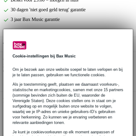
30 dagen 'niet goed geld terug' garantie
3 jaar Bax Music garantie
Gratis ophalen in de winkel
Cookie-instellingen bij Bax Music
Nedis CAGP22550BK02 stereo audiokabel
Twijfel je of de
3.5mm male - 6.35 mm female 0.2 m
bij je past? Doe de
Om je bezoek aan onze website soepel te laten verlopen en bij
check.
je te laten passen, gebruiken we functionele cookies.
Start de check
Als je toestemming geeft, plaatsen we daarnaast voorkeurs-,
statistische en marketingcookies, samen met onze 15 partners
(sommige bevinden zich buiten de EU, waaronder de
Productinformatie
Verenigde Staten). Deze cookies stellen ons in staat om je
surfgedrag op en mogelijk buiten onze website te volgen,
adapter plug
waarbij we je IP-adres en unieke gebruikers-ID’s gebruiken
voor herkenning. Zo kunnen we je ervaring verbeteren en
type audio: stereo
relevante aanbiedingen tonen.
plating van connectors: nikkel
Je kunt je cookievoorkeuren op elk moment aanpassen of