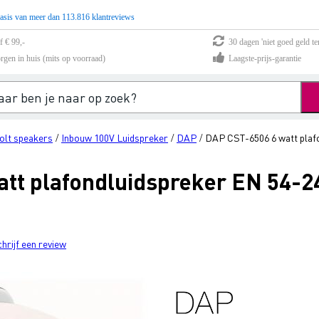
asis van meer dan 113.816 klantreviews
f € 99,-
30 dagen 'niet goed geld te
rgen in huis (mits op voorraad)
Laagste-prijs-garantie
olt speakers
Inbouw 100V Luidspreker
DAP
DAP CST-6506 6 watt plafo
/
/
/
tt plafondluidspreker EN 54-24
chrijf een review