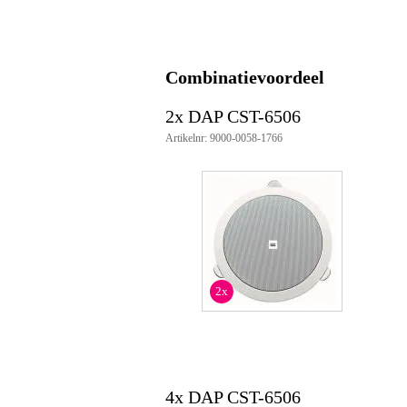
Minimum frequentie
10
Nominale impedantie
8 
RMS belastbaarheid in Watt
0 -
Combinatievoordeel
Waterdicht
2x DAP CST-6506
Gewicht en afmetingen inclusief verpakking
Artikelnr: 9000-0058-1766
Gewicht
1,0
(incl. verpakking)
Afmeting
20,
(incl. verpakking)
Productspecificaties
inbouwluidspreker voor plafond
vermogen: 1,5/3/6 Watt
2x
lijnspanning: 100V
woofer: 6,5 inch
frequentiebereik: 110-20kHz
gevoeligheid:
92 dB (1W,1m)(100 Hz - 1
79dB (1W, 4m)(100 Hz - 1
maximum geluidsniveau: 85dB (
4x DAP CST-6506