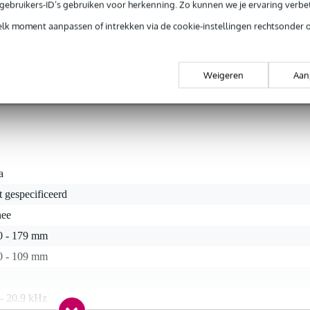
inch woofer en levert een vermogen van 6 Watt. Het frequentiebereik va
e gebruikers-ID’s gebruiken voor herkenning. Zo kunnen we je ervaring verb
ot 20 kilohertz. Een groot voordeel van deze luidspreker is d
elk moment aanpassen of intrekken via de cookie-instellingen rechtsonder 
immers EN 54-24 gecertificeerd en voorzien van een brandkap ui
de behuizing zijn gemaakt uit metaal. Dat houdt in dat deze speaker oo
n om boodschappen om te roepen. Voor luchthavens en andere openbar
er.
Weigeren
Aan
a
t gespecificeerd
nee
0 - 179 mm
0 - 109 mm
 - 20.9 kHz