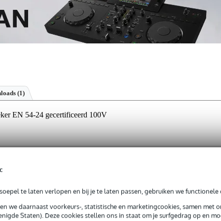
loads (1)
ker EN 54-24 gecertificeerd 100V
jg je 3 jaar Bax Music Garantie.
c
ntie.
oepel te laten verlopen en bij je te laten passen, gebruiken we functionele 
sen we daarnaast voorkeurs-, statistische en marketingcookies, samen met 
ange of breedbandluidspreker om in te bouwen in een plafond. D
nigde Staten). Deze cookies stellen ons in staat om je surfgedrag op en mog