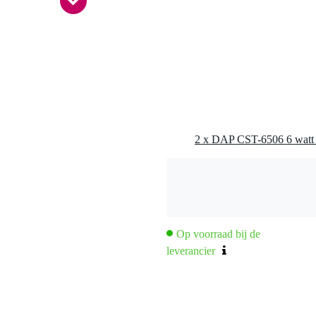
0 - 149 Hz
Ohm
 49 Watt
nee
 kg
0 x 20,0 x 11,0 cm
Op voorraad bij de
leverancier
0 kHz, roze ruis)
0 kHz, roze ruis)
6W,4m)(100 Hz - 10 kHz, roze ruis)