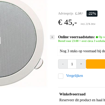
-22%
Adviesprijs
€ 58,-
€ 45,-
incl. 21% btw
Online voorraadstatus:
Op vo
Bestel voor 23:00 = over circa 3 werkda
Nog 3 stuks op voorraad bij de
-
+
Vergelijken
Winkelvoorraad
Reserveer dit product en haal 