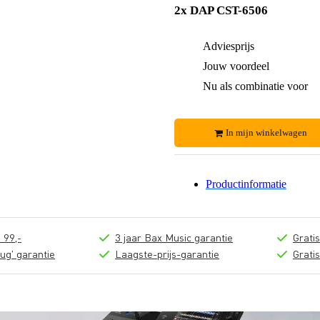
2x DAP CST-6506
Adviesprijs
Jouw voordeel
Nu als combinatie voor
In mijn winkelwagen
Productinformatie
 99,-
3 jaar Bax Music garantie
Grati
ug' garantie
Laagste-prijs-garantie
Grati