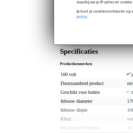
luidspreker is uitgerust met een 6,5 
waarbij we je IP-adres en uniek
de CST-6506 loopt van 110 Hertz t
Je kunt je cookievoorkeuren op 
brandveiligheid. Deze speaker is 
policy
.
brandwerend materiaal. Het rooster en 
tijdens een brand gebruikt kan worde
gebouwen is dit dus de ideale luidsprek
Specificaties
Productkenmerken
100 volt
j
Duurzaamheid product
nie
Geschikt voor buiten
Inbouw diameter
17
Inbouw diepte
10
Kleur
wit
Maximum frequentie
20