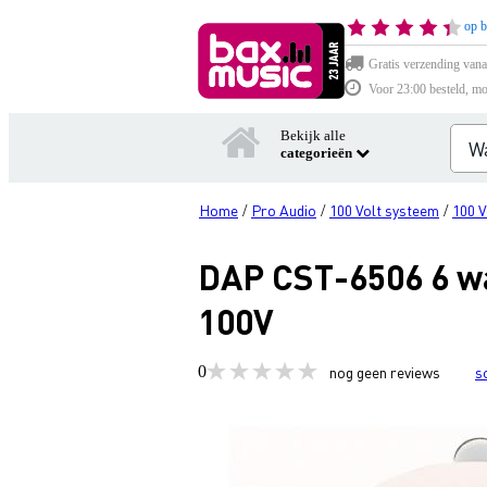
op b
Gratis verzending vana
Voor 23:00 besteld, mo
Bekijk alle
categorieën
Home
Pro Audio
100 Volt systeem
100 V
/
/
/
DAP CST-6506 6 wa
100V
0
nog geen reviews
s