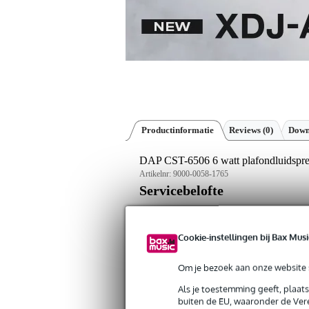
Productinformatie
Reviews
(0)
Down
DAP CST-6506 6 watt plafondluidspre
Artikelnr:
9000-0058-1765
Servicebelofte
Bax Music Garantie
: Op dit product kri
Cookie-instellingen bij Bax Musi
Op dit product krijg je 3 jaar Bax Music Gara
Om je bezoek aan onze website s
Algemeen
Als je toestemming geeft, plaat
De CST-6506 van DAP is een full r
buiten de EU, waaronder de Vere