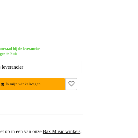
orraad bij de leverancier
gen in huis
 leverancier
In mijn winkelwagen
het op in een van onze
Bax Music winkels
: