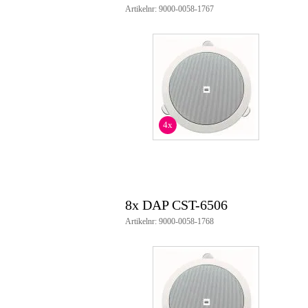
materiaal: metalen scherm, roost
Artikelnr: 9000-0058-1767
kleur: wit
brandkap: 5VB plastic
EN 54-24 gecertificeerd
IP-waarde: IP-40
montagegat: ø178mm
afmetingen (LxBxH): 198 x 103
gewicht: 0,9 kg
4x
8x DAP CST-6506
Artikelnr: 9000-0058-1768