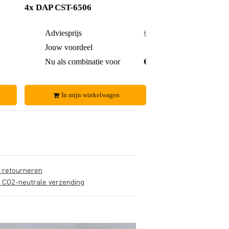
4x DAP CST-6506
€ 90,-
Adviesprijs
€ 180,-
€ 5,-
Jouw voordeel
€ 16,-
€ 85,-
Nu als combinatie voor
€ 164,-
In mijn winkelwagen
s retourneren
s CO2-neutrale verzending