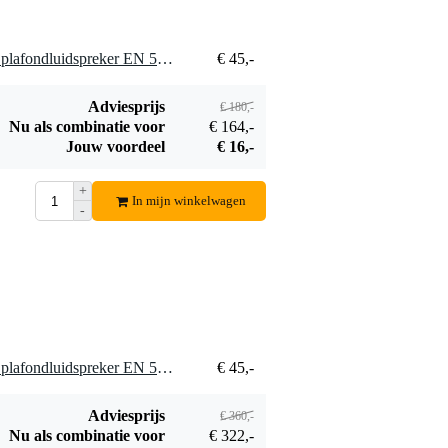
4 x DAP CST-6506 6 watt plafondluidspreker EN 54-24 gecertificeerd 100V
€ 45,-
Adviesprijs
€ 180,-
Nu als combinatie voor
€ 164,-
Jouw voordeel
€ 16,-
+
In mijn winkelwagen
-
8 x DAP CST-6506 6 watt plafondluidspreker EN 54-24 gecertificeerd 100V
€ 45,-
Adviesprijs
€ 360,-
Nu als combinatie voor
€ 322,-