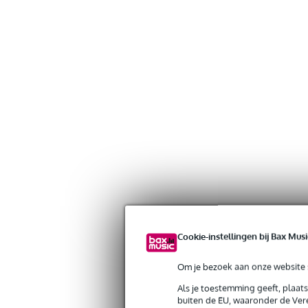
Cookie-instellingen bij Bax Musi
Om je bezoek aan onze website s
Als je toestemming geeft, plaat
Gratis verzending vanaf €
buiten de EU, waaronder de Vere