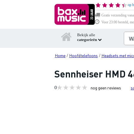
op b
Gratis verzending vana
Voor 23:00 besteld, mo
Bekijk alle
categorieën
Home
Hoofdtelefoons
Headsets met mic
/
/
Sennheiser HMD 46
0
nog geen reviews
s