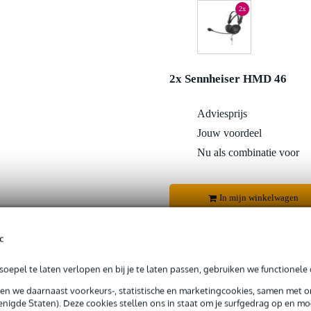
2x
2x Sennheiser HMD 46
Adviesprijs
Jouw voordeel
Nu als combinatie voor
In mijn winkelwagen
c
Productinformatie
oepel te laten verlopen en bij je te laten passen, gebruiken we functionele 
sen we daarnaast voorkeurs-, statistische en marketingcookies, samen met 
 99,-
3 jaar Bax Music garantie
Grati
nigde Staten). Deze cookies stellen ons in staat om je surfgedrag op en mog