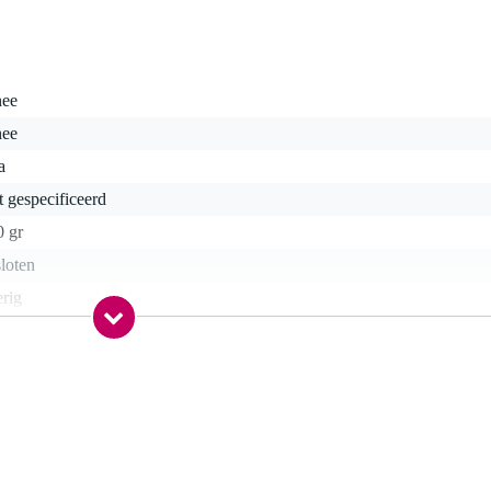
nee
nee
a
t gespecificeerd
0 gr
loten
rig
200 Ohm
ear
a
a
nee