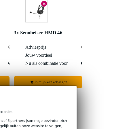
3x
3x Sennheiser HMD 46
€ 646,-
Adviesprijs
€ 969,-
€ 28,-
Jouw voordeel
€ 55,-
€ 618,-
Nu als combinatie voor
€ 914,-
In mijn winkelwagen
cookies.
onze 15 partners (sommige bevinden zich
s retourneren
elijk buiten onze website te volgen,