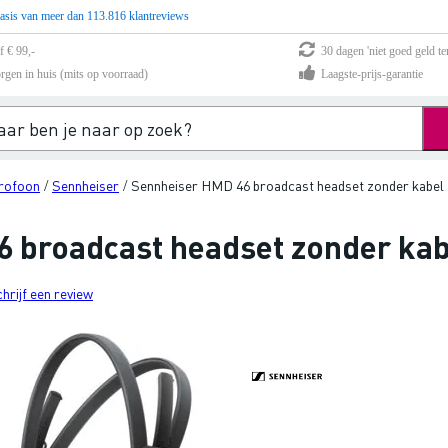
asis van meer dan 113.816 klantreviews
f € 99,-
30 dagen 'niet goed geld te
rgen in huis (mits op voorraad)
Laagste-prijs-garantie
rofoon
Sennheiser
Sennheiser HMD 46 broadcast headset zonder kabel
/
/
 broadcast headset zonder kab
chrijf een review