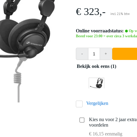
€ 323,-
incl. 21% btw
Online voorraadstatus:
Op vo
Bestel voor 23:00 = over circa 3 werkda
-
+
Bekijk ook eens (1)
Vergelijken
Kies nu voor 2 jaar extr
voordelen
€ 16,15 eenmalig