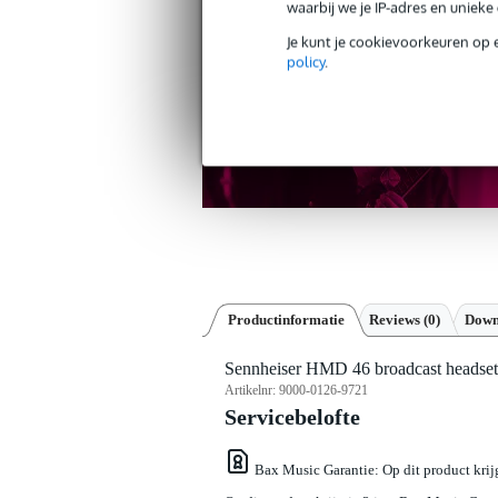
30 dagen 'niet goed geld ter
waarbij we je IP-adres en uniek
Je kunt je cookievoorkeuren op 
policy
.
Productinformatie
Reviews
(0)
Down
Sennheiser HMD 46 broadcast headset
Artikelnr:
9000-0126-9721
Servicebelofte
Bax Music Garantie
: Op dit product kri