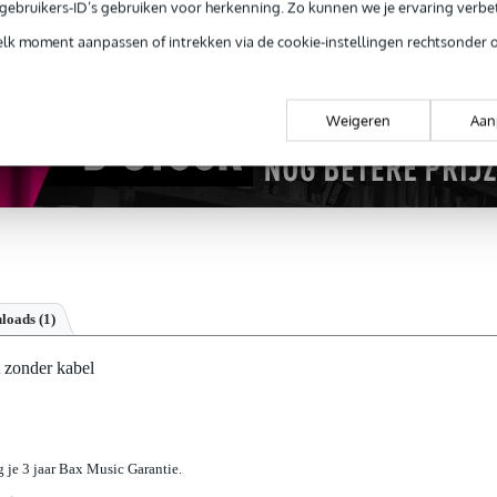
ug' garantie
Laagste-prijs-garantie
Grati
e gebruikers-ID’s gebruiken voor herkenning. Zo kunnen we je ervaring verb
elk moment aanpassen of intrekken via de cookie-instellingen rechtsonder 
Weigeren
Aan
loads (1)
 zonder kabel
jg je 3 jaar Bax Music Garantie.