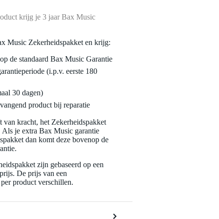
oduct krijg je 3 jaar Bax Music
ax Music Zekerheidspakket en krijg:
enop de standaard Bax Music Garantie
garantieperiode (i.p.v. eerste 180
maal 30 dagen)
vangend product bij reparatie
jft van kracht, het Zekerheidspakket
. Als je extra Bax Music garantie
dspakket dan komt deze bovenop de
antie.
eidspakket zijn gebaseerd op een
rijs. De prijs van een
per product verschillen.