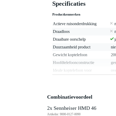
Specificaties
Productkenmerken
Actieve ruisonderdrukking
Draadloos
Draaibare oorschelp
j
Duurzaamheid product
nie
Gewicht koptelefoon
20
Hoofdtelefoonconstructie
ges
Ideale koptelefoon voor
ove
Impedantie hoofdtelefoon
> 
In- / on- / over-ear
on-
Inclusief microfoon
j
Combinatievoordeel
Inklapbaar / demonteerbaar
j
2x Sennheiser HMD 46
Instelbare bass-boost
Artikelnr: 9000-0127-0090