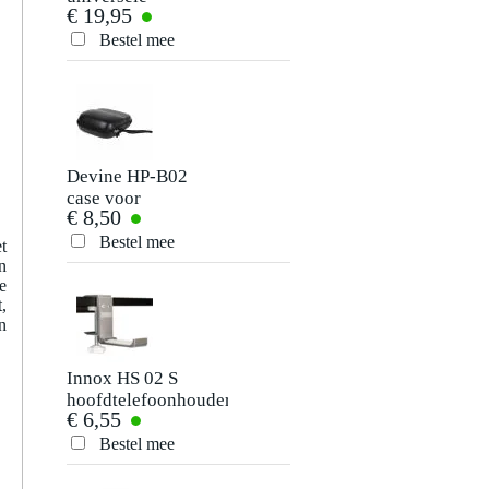
€ 19,95
hardcase voor
Je beoordeling
hoofdtelefoons
Bestel mee
Je ervaring
Devine HP-B02
case voor
€ 8,50
hoofdtelefoon
Bestel mee
t
Verstuur
n
e
,
n
Innox HS 02 S
hoofdtelefoonhouder
€ 6,55
Bestel mee