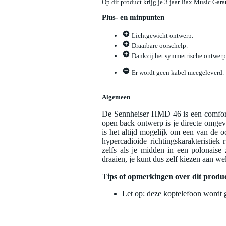
Op dit product krijg je 3 jaar Bax Music Gara
Plus- en minpunten
Lichtgewicht ontwerp.
Draaibare oorschelp.
Dankzij het symmetrische ontwerp 
Er wordt geen kabel meegeleverd.
Algemeen
De Sennheiser HMD 46 is een comforta
open back ontwerp is je directe omgev
is het altijd mogelijk om een van de
hypercadioide richtingskarakteristiek 
zelfs als je midden in een polonais
draaien, je kunt dus zelf kiezen aan we
Tips of opmerkingen over dit produ
Let op: deze koptelefoon wordt 