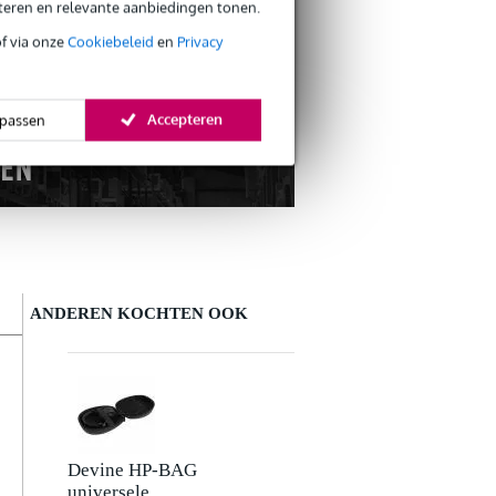
s CO2-neutrale verzending
eteren en relevante aanbiedingen tonen.
of via onze
Cookiebeleid
en
Privacy
Accepteren
passen
ANDEREN KOCHTEN OOK
Schrijf zelf een review
Je naam
Er zijn nog geen reviews voor dit product.
Devine HP-BAG
universele