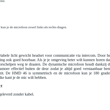
ntie.
kun je de microfoon zowel links als rechts dragen.
bele licht gewicht headset voor communicatie via intercom. Door he
ing ook goed hoorbaar. Als je je omgeving beter wilt kunnen horen da
 oorschelpen weg te draaien. De dynamische microfoon houdt dankzij d
rumoer effectief buiten de deur zodat je altijd goed verstaanbaar bent
e zit. De HMD 46 is symmetrisch en de microfoon kun je 180 grade
lke kant je de mic wilt hebben.
ct
geleverd zonder kabel.