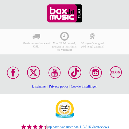
Gratis verzending vanaf
Voor 23:00 besteld,
30 dagen 'niet goed
€ 99,-
morgen in huis (mits
geld terug' garantie!
op voorraad)
BLOG
Disclaimer
|
Privacy policy
|
Cookie-instellingen
op basis van meer dan 113.816 klantreviews