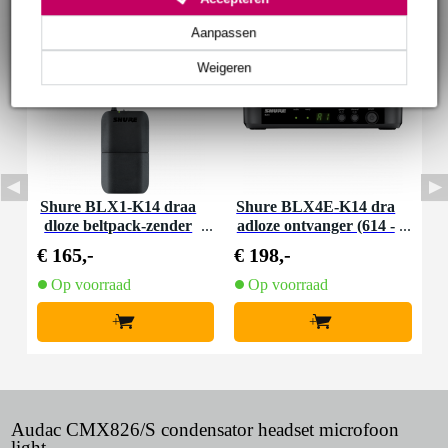
Aanpassen
Weigeren
Shure BLX1-K14 draa
Shure BLX4E-K14 dra
dloze beltpack-zender
adloze ontvanger (614 -
(614 - 638 MHz)
638 MHz)
€ 165,-
€ 198,-
Op voorraad
Op voorraad
+
+
Audac CMX826/S condensator headset microfoon
light