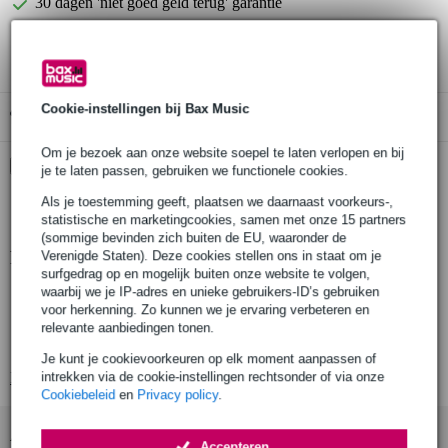
30 dagen 'niet goed geld terug' garantie
3 jaar Bax Music garantie
Cookie-instellingen bij Bax Music
Gratis ophalen in de winkel
Om je bezoek aan onze website soepel te laten verlopen en bij
Kies nu voor 2 jaar extra Bax Music garantie en meer
je te laten passen, gebruiken we functionele cookies.
voordelen
Als je toestemming geeft, plaatsen we daarnaast voorkeurs-,
€ 8,95 eenmalig
statistische en marketingcookies, samen met onze 15 partners
(sommige bevinden zich buiten de EU, waaronder de
Productinformatie
Verenigde Staten). Deze cookies stellen ons in staat om je
surfgedrag op en mogelijk buiten onze website te volgen,
waarbij we je IP-adres en unieke gebruikers-ID’s gebruiken
Audac condensator headset microfoon light
voor herkenning. Zo kunnen we je ervaring verbeteren en
model: CMX826/S
relevante aanbiedingen tonen.
kleur: huidskleur (blank)
Je kunt je cookievoorkeuren op elk moment aanpassen of
Bekijk alle productspecificaties
intrekken via de cookie-instellingen rechtsonder of via onze
Cookiebeleid
en
Privacy policy
.
Accessoires (2)
Accepteren