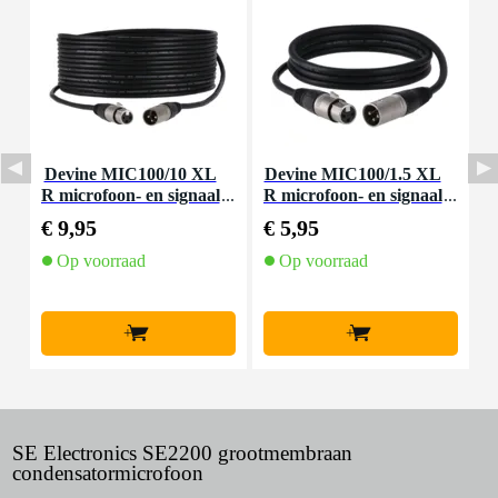
Devine MIC100/10 XL
Devine MIC100/1.5 XL
D
R microfoon- en signaal
R microfoon- en signaal
m
kabel 10 meter
kabel 1.5 meter
€ 9,95
€ 5,95
€
Op voorraad
Op voorraad
+
+
SE Electronics SE2200 grootmembraan
condensatormicrofoon