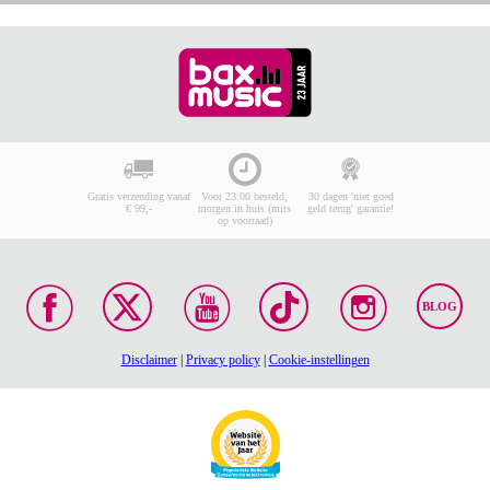
Gratis verzending vanaf
Voor 23:00 besteld,
30 dagen 'niet goed
€ 99,-
morgen in huis (mits
geld terug' garantie!
op voorraad)
BLOG
Disclaimer
|
Privacy policy
|
Cookie-instellingen