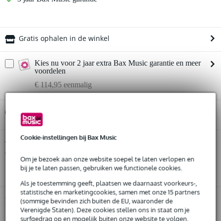
Gratis ophalen in de winkel
Kies nu voor 2 jaar extra Bax Music garantie en meer
voordelen
€ 114,95 eenmalig
%
Huur dit product
Cookie-instellingen bij Bax Music
Huur dit product al vanaf 164 euro per maand
Neumann TLM 67 grootmembraan
Twijfel je of de
condensatormicrofoon
Huur meerdere producten tegelijk: min. € 300,- en max.
bij je past? Doe de check.
Om je bezoek aan onze website soepel te laten verlopen en
€ 2.500,-
Start de check
bij je te laten passen, gebruiken we functionele cookies.
Gratis
thuisbezorgd of op te halen in de winkel
Al na 4 maanden maandelijks opzegbaar
Als je toestemming geeft, plaatsen we daarnaast voorkeurs-,
De mogelijkheid om je product(en) met korting te kopen
statistische en marketingcookies, samen met onze 15 partners
Snelle vervanging door Bax Music bij een defect
Productinformatie
(sommige bevinden zich buiten de EU, waaronder de
Verenigde Staten). Deze cookies stellen ons in staat om je
surfgedrag op en mogelijk buiten onze website te volgen,
grootmembraan condensatormicrofoon