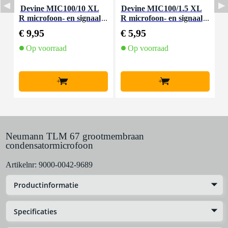
Devine MIC100/10 XL
Devine MIC100/1.5 XL
D
R microfoon- en signaal
R microfoon- en signaal
m
kabel 10 meter
kabel 1.5 meter
€ 9,95
€ 5,95
€
Op voorraad
Op voorraad
+
+
Neumann TLM 67 grootmembraan
condensatormicrofoon
Artikelnr:
9000-0042-9689
Productinformatie
Specificaties