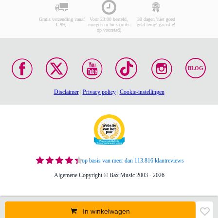
Gratis verzending vanaf
Voor 23:00 besteld,
30 dagen 'niet goed
€ 99,-
morgen in huis (mits
geld terug' garantie!
op voorraad)
BLOG
Disclaimer
|
Privacy policy
|
Cookie-instellingen
op basis van meer dan 113.816 klantreviews
Algemene Copyright © Bax Music 2003 - 2026
In winkelwagen