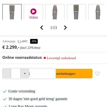
Video
1
/
13
Adviesprijs
€ 2.494,-
-8%
€ 2.299,-
(incl. 21% btw)
Online voorraadstatus:
Levertijd onbekend
In winkelwagen
Gratis verzending
30 dagen 'niet goed geld terug' garantie
3 jaar Bax Music garantie