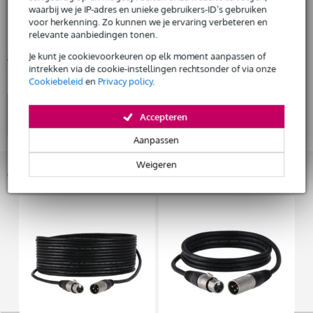
waarbij we je IP-adres en unieke gebruikers-ID’s gebruiken
Huur dit product
uitgang microfoon: 3-pins XLR
voor herkenning. Zo kunnen we je ervaring verbeteren en
uitgang voeding: 3P XLR
relevante aanbiedingen tonen.
Bekijk alle productspecificaties
Je kunt je cookievoorkeuren op elk moment aanpassen of
intrekken via de cookie-instellingen rechtsonder of via onze
Bekijk ook eens (4)
Cookiebeleid
en
Privacy policy
.
Accepteren
Aanpassen
Weigeren
Accessoires (21)