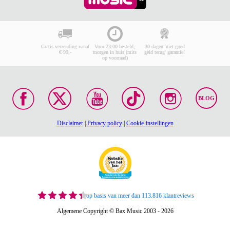
Gratis verzending vanaf
Voor 23:00 besteld,
30 dagen 'niet goed
€ 99,-
morgen in huis (mits
geld terug' garantie!
op voorraad)
BLOG
Disclaimer
|
Privacy policy
|
Cookie-instellingen
op basis van meer dan 113.816 klantreviews
Algemene Copyright © Bax Music 2003 - 2026