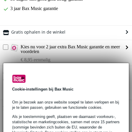
3 jaar Bax Music garantie
Gratis ophalen in de winkel
Kies nu voor 2 jaar extra Bax Music garantie en meer
voordelen
€ 8,95 eenmalig
Monkey Banana Bonobo grootmembraan
Twijfel je of de
condensatormicrofoon (groen)
bij je past? Doe de check.
Start de check
Cookie-instellingen bij Bax Music
Om je bezoek aan onze website soepel te laten verlopen en bij
je te laten passen, gebruiken we functionele cookies.
Productinformatie
Als je toestemming geeft, plaatsen we daarnaast voorkeurs-,
Monkey Banana Bonobo
statistische en marketingcookies, samen met onze 15 partners
grootmembraan condensatormicrofoon
(sommige bevinden zich buiten de EU, waaronder de