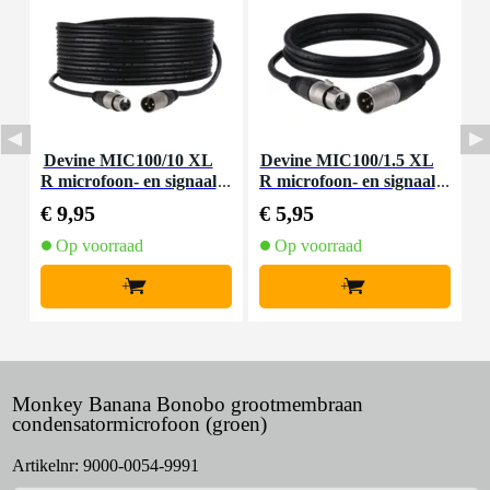
Devine MIC100/10 XL
Devine MIC100/1.5 XL
D
R microfoon- en signaal
R microfoon- en signaal
m
kabel 10 meter
kabel 1.5 meter
€ 9,95
€ 5,95
€
Op voorraad
Op voorraad
+
+
Monkey Banana Bonobo grootmembraan
condensatormicrofoon (groen)
Artikelnr:
9000-0054-9991