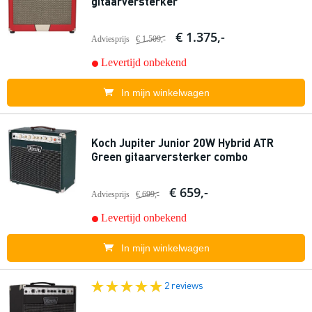
gitaarversterker
€ 1.375,-
Adviesprijs
€ 1.509,-
Levertijd onbekend
In mijn winkelwagen
Koch Jupiter Junior 20W Hybrid ATR
Green gitaarversterker combo
€ 659,-
Adviesprijs
€ 699,-
Levertijd onbekend
In mijn winkelwagen
2 reviews