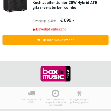
Koch Jupiter Junior 20W Hybrid ATR
gitaarversterker combo
€ 699,-
Adviesprijs
€ 805,-
Levertijd onbekend
In mijn winkelwagen
Gratis verzending vanaf
Voor 23:00 besteld,
30 dagen 'niet goed
€ 99,-
morgen in huis (mits
geld terug' garantie!
op voorraad)