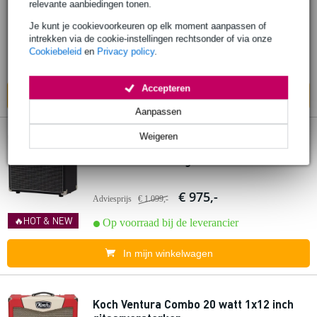
gitaarversterker
relevante aanbiedingen tonen.
Je kunt je cookievoorkeuren op elk moment aanpassen of
€ 1.349,-
intrekken via de cookie-instellingen rechtsonder of via onze
Adviesprijs
€ 1.565,-
Cookiebeleid
en
Privacy policy
.
Op voorraad bij de leverancier
Accepteren
In mijn winkelwagen
Aanpassen
Weigeren
Koch C110BS Durango 6 Black Silver 6W
1x10 inch Jensen gitaarversterker combo
€ 975,-
Adviesprijs
€ 1.099,-
🔥HOT & NEW
Op voorraad bij de leverancier
In mijn winkelwagen
Koch Ventura Combo 20 watt 1x12 inch