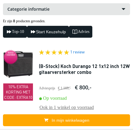
Categorie informatie
8
Er zijn
producten gevonden.
Top-10
Start Keuzehulp
Advies
1 review
Extra
voordeel
(B-Stock) Koch Durango 12 1x12 inch 12W
gitaarversterker combo
€ 800,-
10% EXTRA
Adviesprijs
€ 1.169,-
KORTING MET
CODE: EXTRA10
Op voorraad
Ook in
1 winkel
op voorraad
In mijn winkelwagen