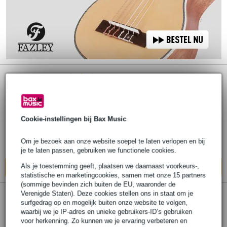
6 reviews
Koch Studiotone Combo gitaarversterker
Cookie-instellingen bij Bax Music
€ 1.133,-
Adviesprijs
€ 1.285,-
Om je bezoek aan onze website soepel te laten verlopen en bij
Op voorraad bij de leverancier
je te laten passen, gebruiken we functionele cookies.
Als je toestemming geeft, plaatsen we daarnaast voorkeurs-,
In mijn winkelwagen
statistische en marketingcookies, samen met onze 15 partners
(sommige bevinden zich buiten de EU, waaronder de
Verenigde Staten). Deze cookies stellen ons in staat om je
1 review
surfgedrag op en mogelijk buiten onze website te volgen,
waarbij we je IP-adres en unieke gebruikers-ID’s gebruiken
Koch Studiotone XL Combo
voor herkenning. Zo kunnen we je ervaring verbeteren en