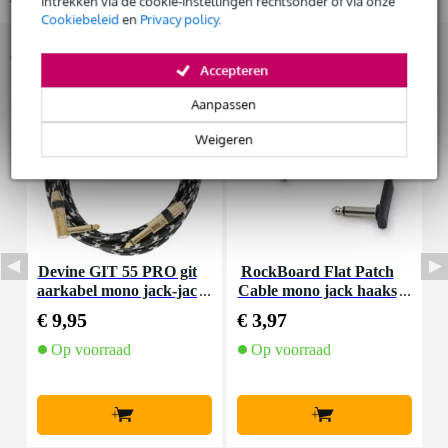
intrekken via de cookie-instellingen rechtsonder of via onze
Cookiebeleid
en
Privacy policy
.
Accessoires (38)
Huur dit product
Accepteren
Aanpassen
Weigeren
Devine GIT 55 PRO git
RockBoard Flat Patch
F
aarkabel mono jack-jac
Cable mono jack haaks
o
k haaks 5.5 meter
10 cm
€ 9,95
€ 3,97
€
Op voorraad
Op voorraad
+
+