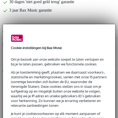
30 dagen 'niet goed geld terug' garantie
3 jaar Bax Music garantie
Gratis ophalen in de winkel
Kies nu voor 2 jaar extra Bax Music garantie en meer
Cookie-instellingen bij Bax Music
voordelen
€ 16,85 eenmalig
Om je bezoek aan onze website soepel te laten verlopen en
bij je te laten passen, gebruiken we functionele cookies.
%
Huur dit product
Als je toestemming geeft, plaatsen we daarnaast voorkeurs-,
statistische en marketingcookies, samen met onze 15 partners
(sommige bevinden zich buiten de EU, waaronder de
Productinformatie
Verenigde Staten). Deze cookies stellen ons in staat om je
Huur dit product al vanaf 24 euro per maand
surfgedrag op en mogelijk buiten onze website te volgen,
Huur meerdere producten tegelijk: min. € 300,- en max.
type effect: synthesizer
waarbij we je IP-adres en unieke gebruikers-ID’s gebruiken
€ 2.500,-
Gratis
voor herkenning. Zo kunnen we je ervaring verbeteren en
multi-voice oscillator
thuisbezorgd of op te halen in de winkel
relevante aanbiedingen tonen.
Al na 4 maanden maandelijks opzegbaar
geschikt voor o.a. gitaar, drum machines en zang
De mogelijkheid om je product(en) met korting te kopen
Je kunt je cookievoorkeuren op elk moment aanpassen of
Bekijk alle productspecificaties
Snelle vervanging door Bax Music bij een defect