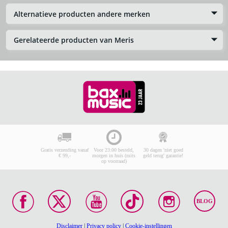
Alternatieve producten andere merken
Gerelateerde producten van Meris
Gratis verzending vanaf
Voor 23:00 besteld,
30 dagen 'niet goed
€ 99,-
morgen in huis (mits
geld terug' garantie!
op voorraad)
BLOG
Disclaimer
|
Privacy policy
|
Cookie-instellingen