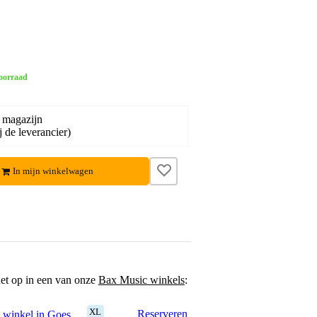
oorraad
 magazijn
j de leverancier)
In mijn winkelwagen
het op in een van onze
Bax Music winkels
:
XL
Reserveren
 winkel in Goes