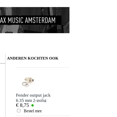
ANDEREN KOCHTEN OOK
Schrijf zelf een review
Je naam
Coen P.
1 december 2018
Fender output jack
6.35 mm 2-polig
€ 8,75
2
Je beoordeling
Schreef het volgende over
Fender knoppen voor Jazz Bass zwart 
Bestel mee