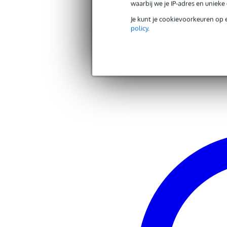
waarbij we je IP-adres en uniek
Productspecificaties
Je kunt je cookievoorkeuren op 
set van 3 Fender knoppen
policy
.
kleur: zwart
voor bijna iedere Jazz Bass (U
Andere producten van Fender
2 grote knoppen voor volume
1 kleinere knop voor tone
voorzien van bevestigingsschroe
Zoek alle producten van het merk Fender
witte indicator streep
geschikt voor 1/4" solid shaft po