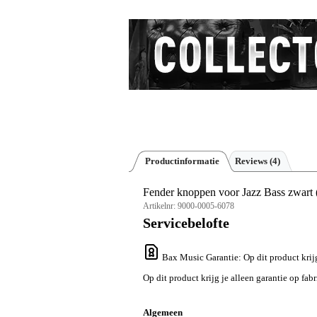
Productinformatie
Reviews
(4)
Fender knoppen voor Jazz Bass zwart (
Artikelnr:
9000-0005-6078
Servicebelofte
Bax Music Garantie
: Op dit product krij
Op dit product krijg je alleen garantie op fab
Algemeen