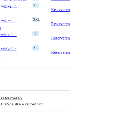
XL
 winkel in
Reserveren
XXL
 winkel in
Reserveren
m
L
 winkel in
Reserveren
XL
 winkel in
Reserveren
n
s retourneren
s CO2-neutrale verzending