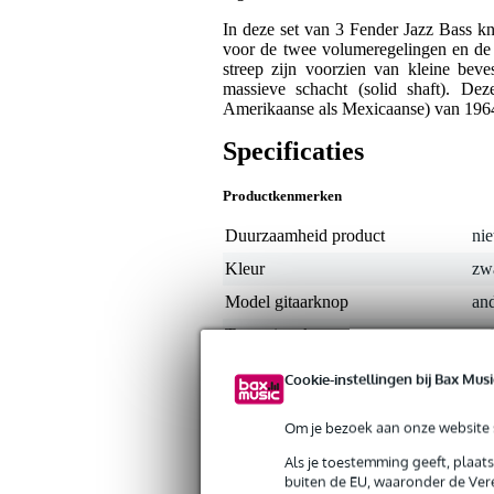
In deze set van 3 Fender Jazz Bass kn
voor de twee volumeregelingen en de 
streep zijn voorzien van kleine bev
massieve schacht (solid shaft). De
Amerikaanse als Mexicaanse) van 1964
Specificaties
Productkenmerken
Duurzaamheid product
nie
Kleur
zw
Model gitaarknop
an
Type gitaarknop
uni
Cookie-instellingen bij Bax Musi
Gewicht en afmetingen inclusief verpakking
Gewicht
10
(incl. verpakking)
Om je bezoek aan onze website s
Afmeting
15,
(incl. verpakking)
Als je toestemming geeft, plaat
buiten de EU, waaronder de Vere