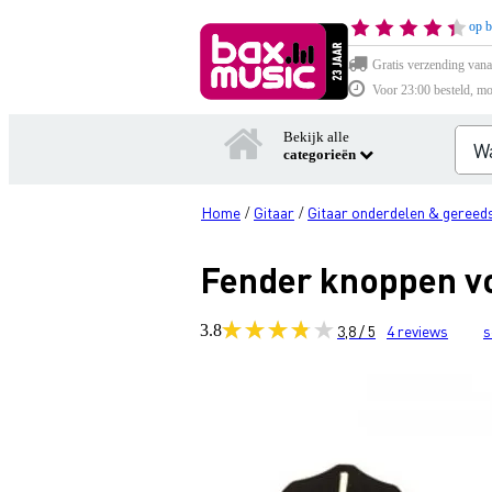
op b
Gratis verzending vana
Voor 23:00 besteld, mo
Bekijk alle
categorieën
Home
Gitaar
Gitaar onderdelen & gereed
/
/
Fender knoppen vo
3.8
3,8 / 5
4
reviews
s