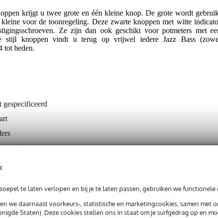
oppen krijgt u twee grote en één kleine knop. De grote wordt gebruik
kleine voor de toonregeling. Deze zwarte knoppen met witte indicato
estigingsschroeven. Ze zijn dan ook geschikt voor potmeters met ee
ze stijl knoppen vindt u terug op vrijwel iedere Jazz Bass (zowe
 tot heden.
t gespecificeerd
art
ders
verseel
c
0 gr
oepel te laten verlopen en bij je te laten passen, gebruiken we functionele 
0 x 13,0 x 0,2 cm
sen we daarnaast voorkeurs-, statistische en marketingcookies, samen met 
nigde Staten). Deze cookies stellen ons in staat om je surfgedrag op en mog