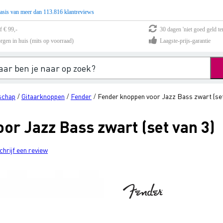
asis van meer dan 113.816 klantreviews
f € 99,-
30 dagen 'niet goed geld te
rgen in huis (mits op voorraad)
Laagste-prijs-garantie
schap
Gitaarknoppen
Fender
Fender knoppen voor Jazz Bass zwart (set
/
/
/
or Jazz Bass zwart (set van 3)
chrijf een review