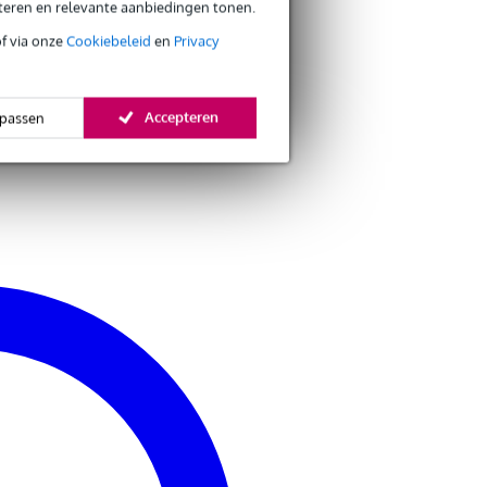
eteren en relevante aanbiedingen tonen.
namelijk niet. Zou dus handig zijn geweest als ze voor een 
leveren.
of via onze
Cookiebeleid
en
Privacy
Jan Z.
28 juni 2013
Accepteren
passen
4
Schreef het volgende over
Fender knoppen voor Jazz Bass zwart 
Knoppen passen er perfect op en zijn helemaal top maar het
inbussleutel wordt bijgeleverd.