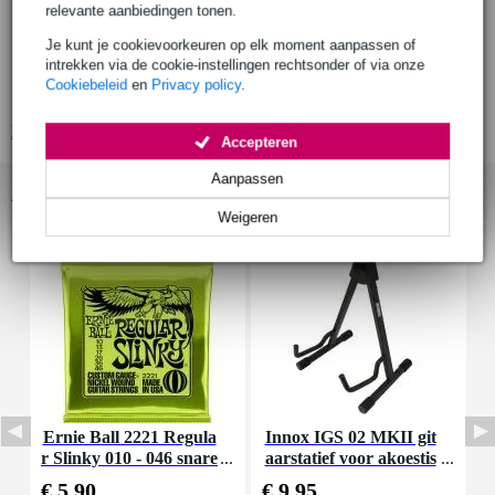
stevige en lichtgewicht switched-mode power supply voor
relevante aanbiedingen tonen.
effectenpedalen
Je kunt je cookievoorkeuren op elk moment aanpassen of
5 apart van elkaar gescheiden 500 mA power-supplies in één
intrekken via de cookie-instellingen rechtsonder of via onze
behuizing
Cookiebeleid
en
Privacy policy
.
100% clean-power; volledig stil
Bekijk alle productspecificaties
Accepteren
Aanpassen
Accessoires (36)
Weigeren
Ernie Ball 2221 Regula
Innox IGS 02 MKII git
I
r Slinky 010 - 046 snare
aarstatief voor akoestis
nset voor elektrische git
che gitaar
€ 5,90
€ 9,95
€