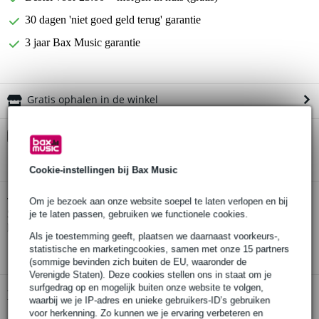
30 dagen 'niet goed geld terug' garantie
3 jaar Bax Music garantie
Gratis ophalen in de winkel
Kies nu voor 2 jaar extra Bax Music garantie en meer
voordelen
€ 8,55 eenmalig
Cookie-instellingen bij Bax Music
Carl Martin DC Factory 2500 mA Isolated &
Om je bezoek aan onze website soepel te laten verlopen en bij
Twijfel je of de
Separated PSU multi-voeding voor effectpedalen
bij je
je te laten passen, gebruiken we functionele cookies.
past? Doe de check.
Als je toestemming geeft, plaatsen we daarnaast voorkeurs-,
Start de check
statistische en marketingcookies, samen met onze 15 partners
(sommige bevinden zich buiten de EU, waaronder de
Verenigde Staten). Deze cookies stellen ons in staat om je
surfgedrag op en mogelijk buiten onze website te volgen,
Productinformatie
waarbij we je IP-adres en unieke gebruikers-ID’s gebruiken
voor herkenning. Zo kunnen we je ervaring verbeteren en