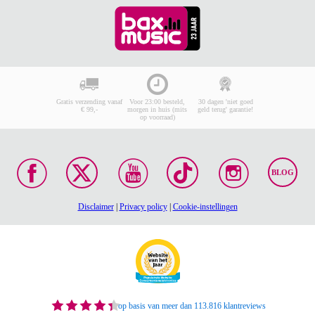
Gratis verzending vanaf
Voor 23:00 besteld,
30 dagen 'niet goed
€ 99,-
morgen in huis (mits
geld terug' garantie!
op voorraad)
BLOG
Disclaimer
|
Privacy policy
|
Cookie-instellingen
op basis van meer dan 113.816 klantreviews