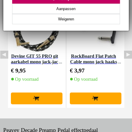
Aanpassen
Weigeren
Devine GIT 55 PRO git
RockBoard Flat Patch
aarkabel mono jack-jac
Cable mono jack haaks
9
k haaks 5.5 meter
10 cm
€ 9,95
€ 3,97
€
Op voorraad
Op voorraad
+
+
Peavey Decade Preamp Pedal effectpedaal