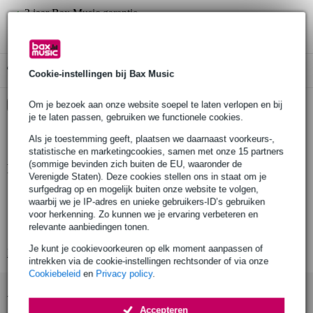
3 jaar Bax Music garantie
Gratis ophalen in de winkel
Cookie-instellingen bij Bax Music
Kies nu voor 2 jaar extra Bax Music garantie en meer
Om je bezoek aan onze website soepel te laten verlopen en bij
voordelen
je te laten passen, gebruiken we functionele cookies.
€ 9,95 eenmalig
Als je toestemming geeft, plaatsen we daarnaast voorkeurs-,
statistische en marketingcookies, samen met onze 15 partners
(sommige bevinden zich buiten de EU, waaronder de
Productinformatie
Verenigde Staten). Deze cookies stellen ons in staat om je
surfgedrag op en mogelijk buiten onze website te volgen,
type effect: voorversterker
waarbij we je IP-adres en unieke gebruikers-ID’s gebruiken
regelingen: pre, post, low, mid, high
voor herkenning. Zo kunnen we je ervaring verbeteren en
relevante aanbiedingen tonen.
voetschakelaars: bypass, saturation
Je kunt je cookievoorkeuren op elk moment aanpassen of
Bekijk alle productspecificaties
intrekken via de cookie-instellingen rechtsonder of via onze
Cookiebeleid
en
Privacy policy
.
Accessoires (53)
Accepteren