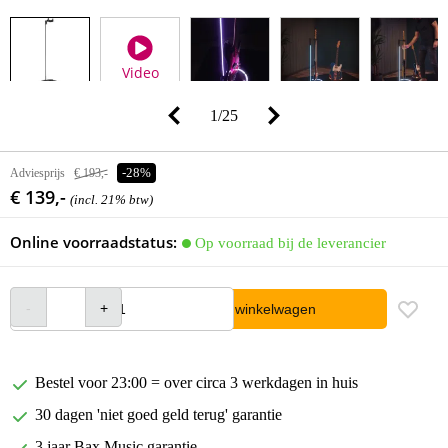
Video
1
/
25
Adviesprijs
€ 193,-
-28%
€ 139,-
(incl. 21% btw)
Online voorraadstatus:
Op voorraad bij de leverancier
In winkelwagen
Bestel voor 23:00 = over circa 3 werkdagen in huis
30 dagen 'niet goed geld terug' garantie
3 jaar Bax Music garantie