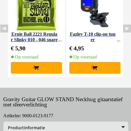
Ernie Ball 2221 Regula
Fazley T-10 clip-on tun
r Slinky 010 - 046 snare
er
S
nset voor elektrische git
s
€ 5,90
€ 4,95
€
aar
Op voorraad
Op voorraad
+
+
Gravity Guitar GLOW STAND Neckhug gitaarstatief
met sfeerverlichting
Artikelnr:
9000-0123-9177
Productinformatie