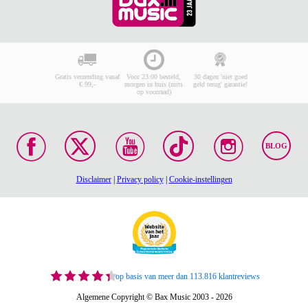
Gratis verzending vanaf
Voor 23:00 besteld,
30 dagen 'niet goed
€ 99,-
morgen in huis (mits
geld terug' garantie!
op voorraad)
BLOG
Disclaimer
|
Privacy policy
|
Cookie-instellingen
op basis van meer dan 113.816 klantreviews
Algemene Copyright © Bax Music 2003 - 2026