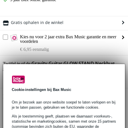
Gratis ophalen in de winkel
Kies nu voor 2 jaar extra Bax Music garantie en meer
voordelen
€ 6,95 eenmalig
Gravity Guitar GLOW STAND Neckhug
Twijfel je of de
gitaarstatief met sfeerverlichting
bij je past? Doe de check.
Start de check
Cookie-instellingen bij Bax Music
Productinformatie
Om je bezoek aan onze website soepel te laten verlopen en bij
Gravity gitaarstandaard met sfeerverlichting
je te laten passen, gebruiken we functionele cookies.
kleur en helderheid continu aanpasbaar
Als je toestemming geeft, plaatsen we daarnaast voorkeurs-,
statistische en marketingcookies, samen met onze 15 partners
extra spotlight aan de voorkant
(sommige bevinden zich buiten de EU, waaronder de