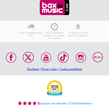
Gratis verzending vanaf
Voor 23:00 besteld,
30 dagen 'niet goed
€ 99,-
morgen in huis (mits
geld terug' garantie!
op voorraad)
BLOG
Disclaimer
|
Privacy policy
|
Cookie-instellingen
op basis van meer dan 113.816 klantreviews