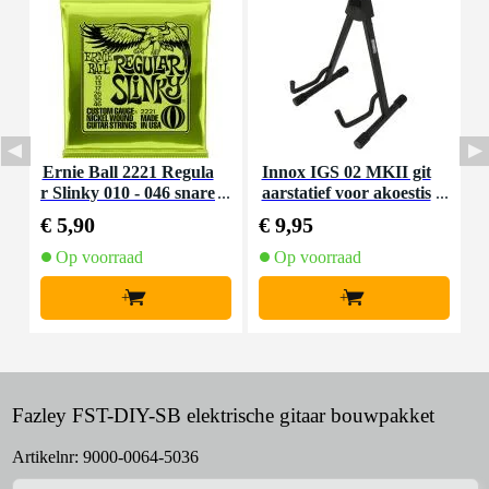
Ernie Ball 2221 Regula
Innox IGS 02 MKII git
I
r Slinky 010 - 046 snare
aarstatief voor akoestis
nset voor elektrische git
che gitaar
€ 5,90
€ 9,95
€
aar
Op voorraad
Op voorraad
+
+
Fazley FST-DIY-SB elektrische gitaar bouwpakket
Artikelnr:
9000-0064-5036