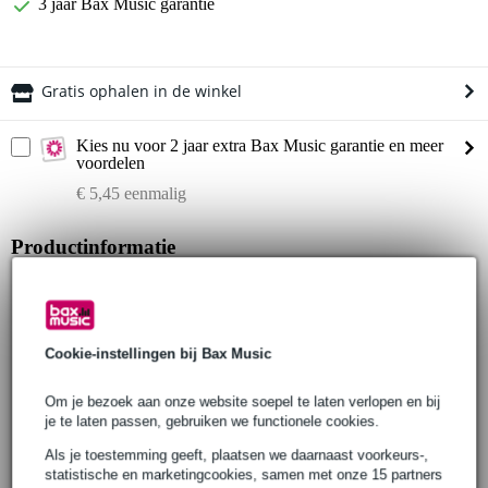
3 jaar Bax Music garantie
Gratis ophalen in de winkel
Kies nu voor 2 jaar extra Bax Music garantie en meer
voordelen
€ 5,45 eenmalig
Productinformatie
Fazley gitaarbouwpakket
model: FST-DIY
serie: Fazley DIY
Cookie-instellingen bij Bax Music
kleur: 3-Color Sunburst
body
Om je bezoek aan onze website soepel te laten verlopen en bij
materiaal: paulownia
je te laten passen, gebruiken we functionele cookies.
hals
verbinding: geschroefd (bolt-on)
Als je toestemming geeft, plaatsen we daarnaast voorkeurs-,
statistische en marketingcookies, samen met onze 15 partners
materiaal: esdoorn (hard maple)