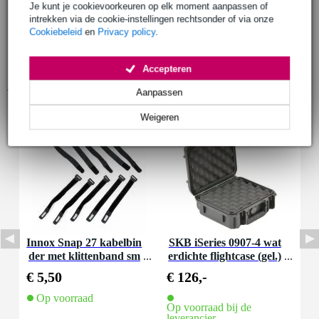
Je kunt je cookievoorkeuren op elk moment aanpassen of
intrekken via de cookie-instellingen rechtsonder of via onze
Cookiebeleid
en
Privacy policy
.
Accepteren
Accessoires (2)
Aanpassen
Weigeren
Innox Snap 27 kabelbin
SKB iSeries 0907-4 wat
der met klittenband sm
erdichte flightcase (gel.)
al zwart (10 stuks)
241x188x105mm
€ 5,50
€ 126,-
Op voorraad
Op voorraad bij de
leverancier