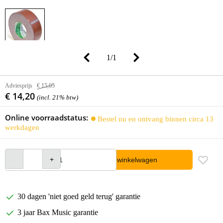
1
/
1
Adviesprijs
€ 15,05
€ 14,20
(incl. 21% btw)
Online voorraadstatus:
Bestel nu en ontvang binnen circa 13
werkdagen
In winkelwagen
30 dagen 'niet goed geld terug' garantie
3 jaar Bax Music garantie