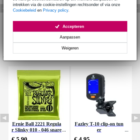
intrekken via de cookie-instellingen rechtsonder of via onze
Cookiebeleid
en
Privacy policy
.
Accepteren
Aanpassen
Weigeren
Accessoires (29)
Ernie Ball 2221 Regula
Fazley T-10 clip-on tun
I
r Slinky 010 - 046 snare
er
a
nset voor elektrische git
€ 5,90
€ 4,95
€