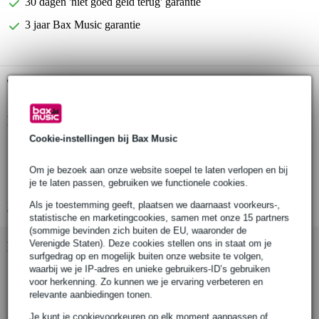
30 dagen 'niet goed geld terug' garantie
3 jaar Bax Music garantie
Gratis ophalen in de winkel
Productinformatie
Cookie-instellingen bij Bax Music
Hotone voetschakelaar
type: Ampero Switch
Om je bezoek aan onze website soepel te laten verlopen en bij
speciaal ontworpen voor: Hotone Ampero
je te laten passen, gebruiken we functionele cookies.
Als je toestemming geeft, plaatsen we daarnaast voorkeurs-,
Bekijk alle productspecificaties
statistische en marketingcookies, samen met onze 15 partners
(sommige bevinden zich buiten de EU, waaronder de
Verenigde Staten). Deze cookies stellen ons in staat om je
Bekijk ook eens (1)
surfgedrag op en mogelijk buiten onze website te volgen,
waarbij we je IP-adres en unieke gebruikers-ID’s gebruiken
voor herkenning. Zo kunnen we je ervaring verbeteren en
relevante aanbiedingen tonen.
Je kunt je cookievoorkeuren op elk moment aanpassen of