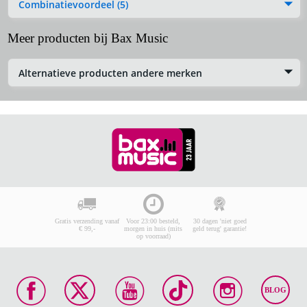
Combinatievoordeel (5)
Meer producten bij Bax Music
Alternatieve producten andere merken
Gratis verzending vanaf
Voor 23:00 besteld,
30 dagen 'niet goed
€ 99,-
morgen in huis (mits
geld terug' garantie!
op voorraad)
BLOG