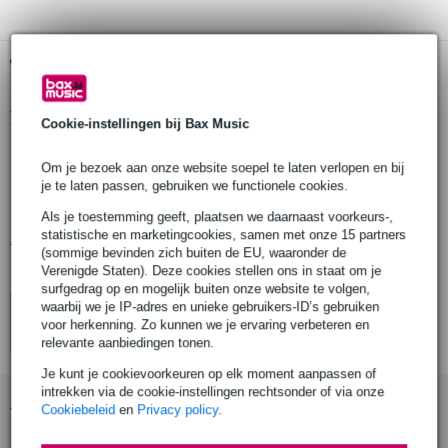
Gratis ophalen in de winkel
Productinformatie
Cookie-instellingen bij Bax Music
kickpad voor bassdrumpedaal
Om je bezoek aan onze website soepel te laten verlopen en bij
te gebruiken met DTX-modules
je te laten passen, gebruiken we functionele cookies.
natuurlijk speelgevoel
Als je toestemming geeft, plaatsen we daarnaast voorkeurs-,
statistische en marketingcookies, samen met onze 15 partners
Bekijk alle productspecificaties
(sommige bevinden zich buiten de EU, waaronder de
Verenigde Staten). Deze cookies stellen ons in staat om je
Bekijk ook eens (2)
surfgedrag op en mogelijk buiten onze website te volgen,
waarbij we je IP-adres en unieke gebruikers-ID’s gebruiken
voor herkenning. Zo kunnen we je ervaring verbeteren en
relevante aanbiedingen tonen.
Je kunt je cookievoorkeuren op elk moment aanpassen of
intrekken via de cookie-instellingen rechtsonder of via onze
Accessoires (2)
Cookiebeleid
en
Privacy policy
.