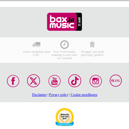
Gratis verzending vanaf
Voor 23:00 besteld,
30 dagen 'niet goed
€ 99,-
maandag in huis (mits
geld terug' garantie!
op voorraad)
BLOG
Disclaimer
|
Privacy policy
|
Cookie-instellingen