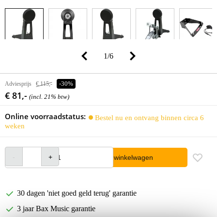
1
/
6
Adviesprijs
€ 115,-
-30%
€ 81,-
(incl. 21% btw)
Online voorraadstatus:
Bestel nu en ontvang binnen circa 6
weken
In winkelwagen
30 dagen 'niet goed geld terug' garantie
3 jaar Bax Music garantie