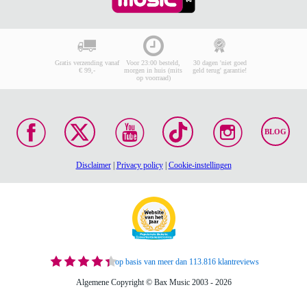
Gratis verzending vanaf
Voor 23:00 besteld,
30 dagen 'niet goed
€ 99,-
morgen in huis (mits
geld terug' garantie!
op voorraad)
BLOG
Disclaimer
|
Privacy policy
|
Cookie-instellingen
op basis van meer dan 113.816 klantreviews
Algemene Copyright © Bax Music 2003 - 2026