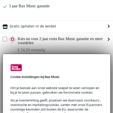
3 jaar Bax Music garantie
Gratis ophalen in de winkel
Kies nu voor 2 jaar extra Bax Music garantie en meer
voordelen
€ 54,50 eenmalig
%
Huur dit product
Cookie-instellingen bij Bax Music
Productinformatie
Huur dit product al vanaf 78 euro per maand
Huur meerdere producten tegelijk: min. € 300,- en max.
Yamaha silent viool
Om je bezoek aan onze website soepel te laten verlopen en
€ 2.500,-
bij je te laten passen, gebruiken we functionele cookies.
Gratis
model: YSV-104
thuisbezorgd of op te halen in de winkel
Al na 4 maanden maandelijks opzegbaar
serie: Silent Series
Als je toestemming geeft, plaatsen we daarnaast voorkeurs-,
De mogelijkheid om je product(en) met korting te kopen
statistische en marketingcookies, samen met onze 15 partners
Bekijk alle productspecificaties
Snelle vervanging door Bax Music bij een defect
(sommige bevinden zich buiten de EU, waaronder de