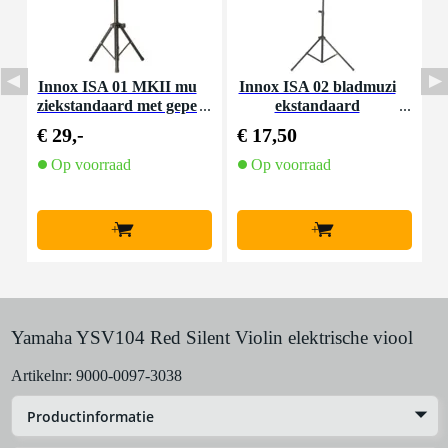
Innox ISA 01 MKII mu
Innox ISA 02 bladmuzi
I
ziekstandaard met gepe
ekstandaard
rforeerd blad
€ 29,-
€ 17,50
€
Op voorraad
Op voorraad
+
+
Yamaha YSV104 Red Silent Violin elektrische viool
Artikelnr:
9000-0097-3038
Productinformatie