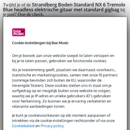
Huur dit product al vanaf 128 euro per maand
Strandberg Boden Standard NX 6 Tremolo
Twijfel je of de
Blue headless elektrische gitaar met standard gigbag
Huur meerdere producten tegelijk: min. € 300,- en max.
bij
je past? Doe de check.
€ 2.500,-
Gratis
thuisbezorgd of op te halen in de winkel
Start de check
Al na 4 maanden maandelijks opzegbaar
De mogelijkheid om je product(en) met korting te kopen
Snelle vervanging door Bax Music bij een defect
Productinformatie
Cookie-instellingen bij Bax Music
Strandberg headless elektrische gitaar
Huur dit product
Om je bezoek aan onze website soepel te laten verlopen en
model: Boden Standard NX 6 Tremolo
bij je te laten passen, gebruiken we functionele cookies.
serie: Boden Standard
Als je toestemming geeft, plaatsen we daarnaast voorkeurs-,
kleur: translucent blue
statistische en marketingcookies, samen met onze 15 partners
(sommige bevinden zich buiten de EU, waaronder de
body
materiaal: linde (American basswood), met arm en torso carves
Verenigde Staten). Deze cookies stellen ons in staat om je
surfgedrag op en mogelijk buiten onze website te volgen,
vorm: Boden
waarbij we je IP-adres en unieke gebruikers-ID’s gebruiken
top: gevlamde esdoorn fineer (flame maple veneer)
voor herkenning. Zo kunnen we je ervaring verbeteren en
relevante aanbiedingen tonen.
hals
verbinding: geschroefd, met nieuwe sculpted neck joint heel
Je kunt je cookievoorkeuren op elk moment aanpassen of
materiaal: kwartiersgezaagd esdoorn (quartersawn maple)
intrekken via de cookie-instellingen rechtsonder of via onze
Cookiebeleid
en
Privacy policy
.
profiel: EndurNeck