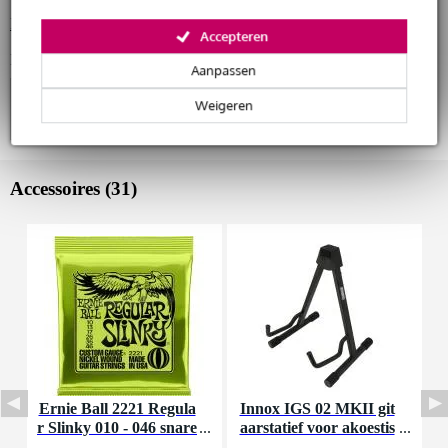
Bekijk alle productspecificaties
Accepteren
Bekijk ook eens (4)
Aanpassen
Weigeren
Accessoires (31)
Ernie Ball 2221 Regula
Innox IGS 02 MKII git
I
r Slinky 010 - 046 snare
aarstatief voor akoestis
nset voor elektrische git
che gitaar