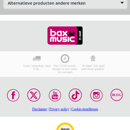
Alternatieve producten andere merken
Gratis verzending vanaf
Voor 23:00 besteld,
30 dagen 'niet goed
€ 99,-
morgen in huis (mits
geld terug' garantie!
op voorraad)
BLOG
Disclaimer
|
Privacy policy
|
Cookie-instellingen