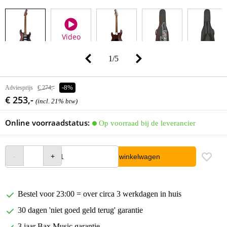
Video
1
/
5
Adviesprijs
€ 274,-
-8%
€ 253,-
(incl. 21% btw)
Online voorraadstatus:
Op voorraad bij de leverancier
In winkelwagen
Bestel voor 23:00 = over circa 3 werkdagen in huis
30 dagen 'niet goed geld terug' garantie
3 jaar Bax Music garantie