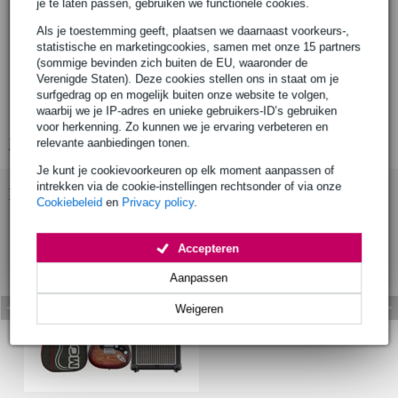
je te laten passen, gebruiken we functionele cookies.
top: essen (select ash)
Als je toestemming geeft, plaatsen we daarnaast voorkeurs-,
afwerking: zijdeglans (satin)
statistische en marketingcookies, samen met onze 15 partners
hals
(sommige bevinden zich buiten de EU, waaronder de
verbinding: geschroefd (bolt-on)
Verenigde Staten). Deze cookies stellen ons in staat om je
materiaal: esdoorn (roasted maple)
surfgedrag op en mogelijk buiten onze website te volgen,
waarbij we je IP-adres en unieke gebruikers-ID’s gebruiken
afwerking: zijdeglans (satin)
voor herkenning. Zo kunnen we je ervaring verbeteren en
relevante aanbiedingen tonen.
Bekijk alle productspecificaties
Je kunt je cookievoorkeuren op elk moment aanpassen of
intrekken via de cookie-instellingen rechtsonder of via onze
Bekijk ook eens (1)
Cookiebeleid
en
Privacy policy
.
Accepteren
Aanpassen
Weigeren