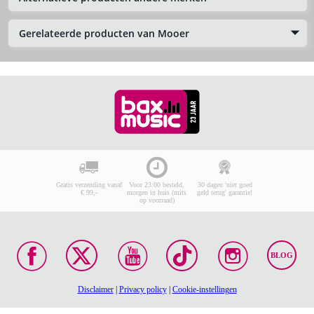
Gerelateerde producten van Mooer
Gratis verzending vanaf
Voor 23:00 besteld,
30 dagen 'niet goed
€ 99,-
morgen in huis (mits
geld terug' garantie!
op voorraad)
BLOG
Disclaimer
|
Privacy policy
|
Cookie-instellingen