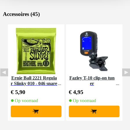
Accessoires (45)
Ernie Ball 2221 Regula
Fazley T-10 clip-on tun
I
r Slinky 010 - 046 snare
er
nset voor elektrische git
€ 5,90
€ 4,95
€
aar
Op voorraad
Op voorraad
+
+