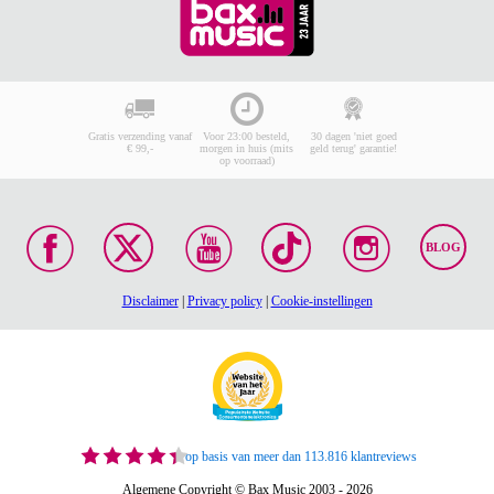
Gratis verzending vanaf
Voor 23:00 besteld,
30 dagen 'niet goed
€ 99,-
morgen in huis (mits
geld terug' garantie!
op voorraad)
BLOG
Disclaimer
|
Privacy policy
|
Cookie-instellingen
op basis van meer dan 113.816 klantreviews
Algemene Copyright © Bax Music 2003 - 2026