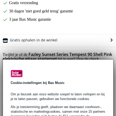
Gratis verzending
30 dagen 'niet goed geld terug' garantie
3 jaar Bax Music garantie
Gratis ophalen in de winkel
Fazley Sunset Series Tempest 90 Shell Pink
Twijfel je of de
elektrische gitaar starterset
bij je past? Doe de check.
Start de check
Cookie-instellingen bij Bax Music
Productinformatie
Bekijk alle productspecificaties
Om je bezoek aan onze website soepel te laten verlopen en bij
je te laten passen, gebruiken we functionele cookies.
Bekijk ook eens (4)
Als je toestemming geeft, plaatsen we daarnaast voorkeurs-,
statistische en marketingcookies, samen met onze 15 partners