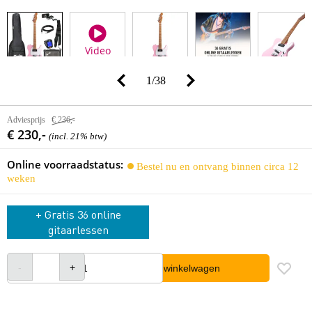
Video
1
/
38
Adviesprijs
€ 236,-
€ 230,-
(incl. 21% btw)
Online voorraadstatus:
Bestel nu en ontvang binnen circa 12
weken
+ Gratis 36 online
gitaarlessen
In winkelwagen