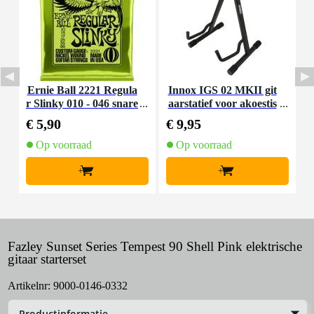
Ernie Ball 2221 Regula
Innox IGS 02 MKII git
r Slinky 010 - 046 snare
aarstatief voor akoestis
S
nset voor elektrische git
che gitaar
s
€ 5,90
€ 9,95
€
aar
Op voorraad
Op voorraad
+
+
Fazley Sunset Series Tempest 90 Shell Pink elektrische
gitaar starterset
Artikelnr:
9000-0146-0332
Productinformatie